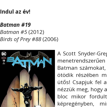
Indul az év!
Batman #19
Batman #5
(2012)
Birds of Prey #88
(2006)
A Scott Snyder-Gre
menetrendszerűen
Batman számokat,
ötödik részében mű
ütős! Csapjuk fel 
nézzük meg, hogy az
bloc mikor fordul
képregényben, mi