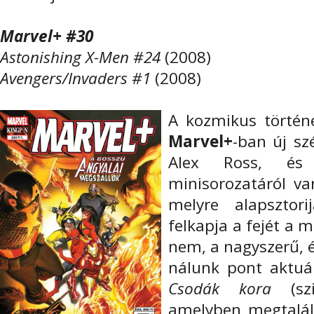
Marvel+ #30
Astonishing X-Men #24
(2008)
Avengers/Invaders #1
(2008)
A kozmikus történe
Marvel+
-ban új sz
Alex Ross, és
minisorozatáról v
melyre alapsztor
felkapja a fejét a
nem, a nagyszerű, é
nálunk pont aktuál
Csodák kora
(s
amelyben megtalál