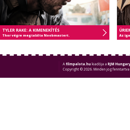
TYLER RAKE: A KIMENEKÍTÉS
ÚRIE
Thor végre megtalálta Noobmastert.
Az ig
A
filmpalota.hu
kiadója a
RJM Hungary
Copyright © 2026. Minden jog fenntartva