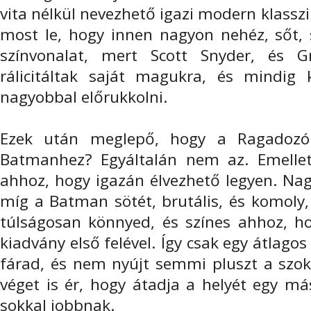
vita nélkül nevezhető igazi modern klassz
most le, hogy innen nagyon nehéz, sőt, s
színvonalat, mert Scott Snyder, és G
rálicitáltak saját magukra, és mindig 
nagyobbal előrukkolni.
Ezek után meglepő, hogy a Ragadozók
Batmanhez? Egyáltalán nem az. Emelle
ahhoz, hogy igazán élvezhető legyen. Nagy
míg a Batman sötét, brutális, és komoly
túlságosan könnyed, és színes ahhoz, ho
kiadvány első felével. Így csak egy átlagos
fárad, és nem nyújt semmi pluszt a szok
véget is ér, hogy átadja a helyét egy má
sokkal jobbnak.