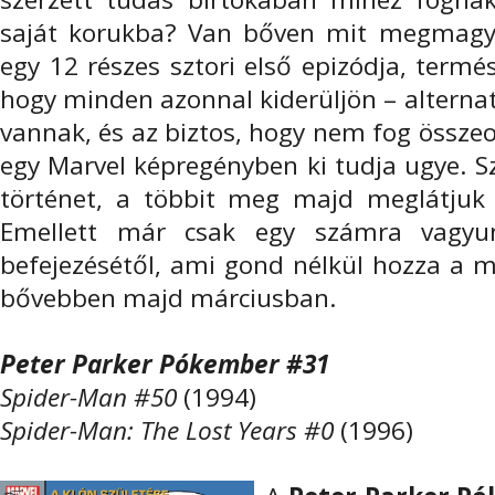
saját korukba? Van bőven mit megmagya
egy 12 részes sztori első epizódja, termés
hogy minden azonnal kiderüljön – alterna
vannak, és az biztos, hogy nem fog össze
egy Marvel képregényben ki tudja ugye. Sz
történet, a többit meg majd meglátjuk
Emellett már csak egy számra vagyu
befejezésétől, ami gond nélkül hozza a m
bővebben majd márciusban.
Peter Parker Pókember #31
Spider-Man #50
(1994)
Spider-Man: The Lost Years #0
(1996)