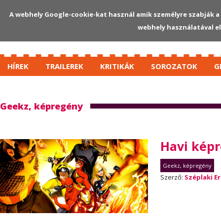
A webhely Google-cookie-kat használ amik személyre szabják a 
webhely használatával e
HÍREK
TRAILEREK
KRITIKÁK
SOROZATOK
G
Geekz, képregény
Havi képr
Geekz, képregény
Szerző:
Széplaki Er