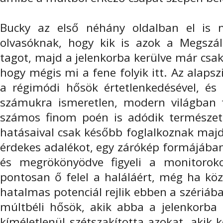
Bucky az első néhány oldalban el is 
olvasóknak, hogy kik is azok a Megszá
tagot, majd a jelenkorba kerülve már csa
hogy mégis mi a fene folyik itt. Az alap
a régimódi hősök értetlenkedésével, és 
számukra ismeretlen, modern világban 
számos finom poén is adódik természe
hatásaival csak később foglalkoznak majd
érdekes adalékot, egy zárókép formájában
és megrökönyödve figyeli a monitorok
pontosan ő felel a haláláért, még ha köz
hatalmas potenciál rejlik ebben a szériáb
múltbéli hősök, akik abba a jelenkorba 
kíméletlenül szétszakította azokat, akik 