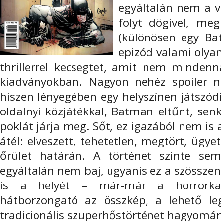
egyáltalán nem a v
folyt dögivel, me
(különösen egy Bat
epizód valami olyan
thrillerrel kecsegtet, amit nem mindenn
kiadványokban. Nagyon nehéz spoiler nél
hiszen lényegében egy helyszínen játszód
oldalnyi közjátékkal, Batman eltűnt, senk
poklát járja meg. Sőt, ez igazából nem is
átél: elveszett, tehetetlen, megtört, ügy
őrület határán. A történet szinte se
egyáltalán nem baj, ugyanis ez a szössz
is a helyét – már-már a horrorkateg
hátborzongató az összkép, a lehető le
tradicionális szuperhőstörténet hagyomá