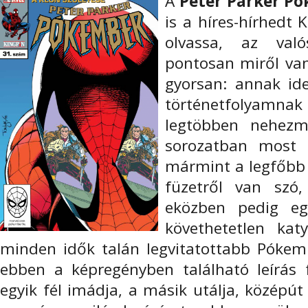
A
Peter Parker P
is a híres-hírhedt K
olvassa, az való
pontosan miről van
gyorsan: annak ide
történetfolyamnak c
legtöbben nehezm
sorozatban most 
mármint a legfőbb 
füzetről van szó,
eközben pedig eg
követhetetlen kat
minden idők talán legvitatottabb Pókemb
ebben a képregényben található leírás f
egyik fél imádja, a másik utálja, középút