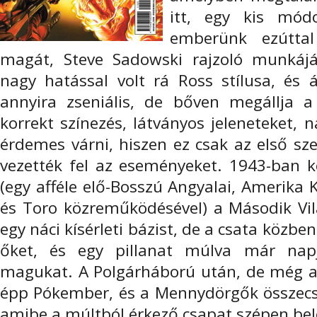
itt, egy kis módo
emberünk ezúttal
magát, Steve Sadowski rajzoló munkájá
nagy hatással volt rá Ross stílusa, és
annyira zseniális, de bőven megállja a
korrekt színezés, látványos jeleneteket
érdemes várni, hiszen ez csak az első sze
vezették fel az eseményeket. 1943-ban k
(egy afféle elő-Bosszú Angyalai, Amerika 
és Toro közreműködésével) a Második 
egy náci kísérleti bázist, de a csata közben
őket, és egy pillanat múlva már napj
magukat. A Polgárháború után, de még a T
épp Pókember, és a Mennydörgők összec
amibe a múltból érkező csapat szépen be