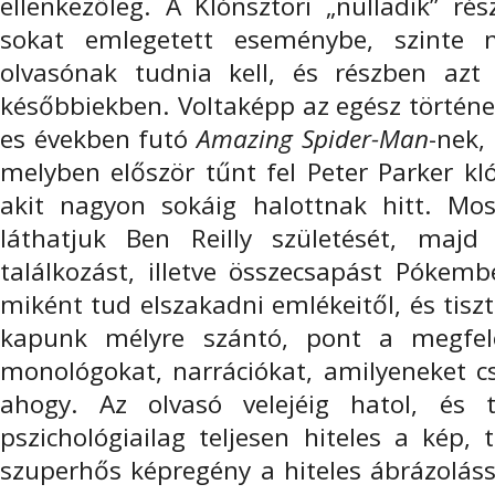
ellenkezőleg. A Klónsztori „nulladik” ré
sokat emlegetett eseménybe, szinte
olvasónak tudnia kell, és részben az
későbbiekben. Voltaképp az egész történet
es években futó
Amazing Spider-Man
-nek,
melyben először tűnt fel Peter Parker kló
akit nagyon sokáig halottnak hitt. Mo
láthatjuk Ben Reilly születését, maj
találkozást, illetve összecsapást Pókemb
miként tud elszakadni emlékeitől, és tisz
kapunk mélyre szántó, pont a megfele
monológokat, narrációkat, amilyeneket cs
ahogy. Az olvasó velejéig hatol, és 
pszichológiailag teljesen hiteles a kép, 
szuperhős képregény a hiteles ábrázoláss