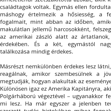
családtagok voltak. Egymás ellen fordult
máshogy értelmezik a hősiesség, a fel
fogalmait, mint abban az időben, amik
makulátlan jellemű harcosokként, felszege
az amerikai zászló alatt az ártatlano
érdekében. És a két, egymástól nagy
találkozása mindig érdekes.
Másrészt nemkülönben érdekes lesz látni
reagálnak, amikor szembesülnek a jöv
megtudják, hogyan alakultak az eseménye
Különösen igaz ez Amerika Kapitányra, aki
Polgárháború végeztével – ugyanakkor fe
mi lesz. Ha már egyszer a jelenben te
szerzett tudás birtokában mihez fognak