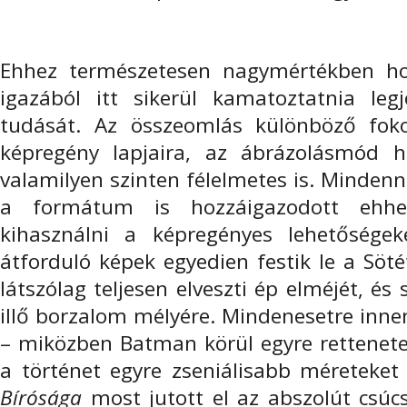
Ehhez természetesen nagymértékben hoz
igazából itt sikerül kamatoztatnia le
tudását. Az összeomlás különböző fokoz
képregény lapjaira, az ábrázolásmód hi
valamilyen szinten félelmetes is. Minde
a formátum is hozzáigazodott ehhez
kihasználni a képregényes lehetőségek
átforduló képek egyedien festik le a Söt
látszólag teljesen elveszti ép elméjét, é
illő borzalom mélyére. Mindenesetre inne
– miközben Batman körül egyre rettenete
a történet egyre zseniálisabb méreteket
Bírósága
most jutott el az abszolút csúc