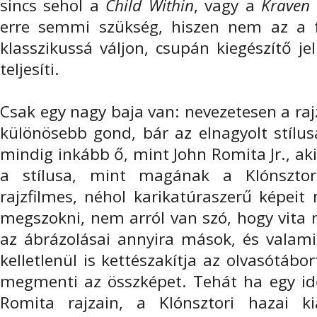
sincs sehol a
Child Within
, vagy a
Kraven 
erre semmi szükség, hiszen nem az a f
klasszikussá váljon, csupán kiegészítő je
teljesíti.
Csak egy nagy baja van: nevezetesen a raj
különösebb gond, bár az elnagyolt stílus
mindig inkább ő, mint John Romita Jr., a
a stílusa, mint magának a Klónsztori
rajzfilmes, néhol karikatúraszerű képei
megszokni, nem arról van szó, hogy vita 
az ábrázolásai annyira mások, és valami
kelletlenül is kettészakítja az olvasótáb
megmenti az összképet. Tehát ha egy id
Romita rajzain, a Klónsztori hazai ki