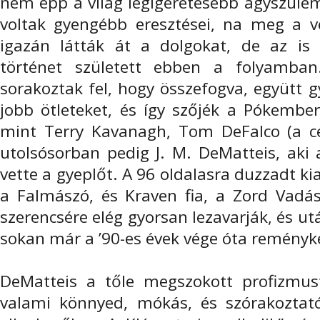
nem épp a világ legígéretesebb agyszülem
voltak gyengébb eresztései, na meg a
igazán látták át a dolgokat, de az is
történet született ebben a folyamban
sorakoztak fel, hogy összefogva, együtt 
jobb ötleteket, és így szőjék a Pókember
mint Terry Kavanagh, Tom DeFalco (a cé
utolsósorban pedig J. M. DeMatteis, aki 
vette a gyeplőt. A 96 oldalasra duzzadt k
a Falmászó, és Kraven fia, a Zord Vadás
szerencsére elég gyorsan lezavarják, és ut
sokan már a ’90-es évek vége óta remény
DeMatteis a tőle megszokott profizmus
valami könnyed, mókás, és szórakoztató 