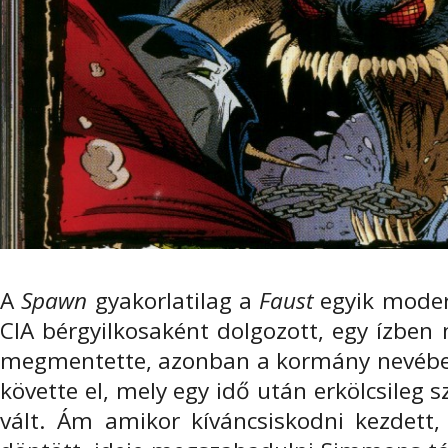
A
Spawn
gyakorlatilag a
Faust
egyik moder
CIA bérgyilkosaként dolgozott, egy ízben 
megmentette, azonban a kormány nevében
követte el, mely egy idő után erkölcsileg
vált. Ám amikor kíváncsiskodni kezdet