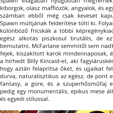
Spawn világában nyugodtan megférnek
kiborgok, olasz maffiózók, angyalok, és egy
számban ebből még csak keveset kapun
Spawn múltjának felderítése tölti ki. Fo
különböző fricskák a többi képregénykia
egész alkotás piszkosul brutális, de ez
bemutatni. McFarlane semmitől sem riadt 
fejek, kiszakított karok mindennaposak, 
a hírhedt Billy Kincaid-et, aki fagyiáruské
hogy aztán felaprítsa őket, és ujjaikat fe
durva, naturalisztikus az egész, de pont et
fantasy, a gore, és a szuperhősműfaj e
pedig egy monumentális, epikus mese áll
és egyedi stílussal.