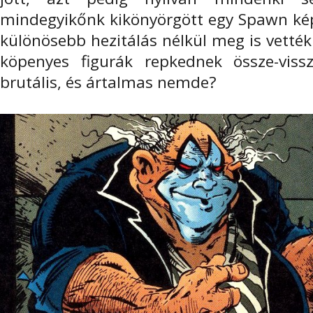
mindegyikőnk kikönyörgött egy Spawn ké
különösebb hezitálás nélkül meg is vették
köpenyes figurák repkednek össze-vis
brutális, és ártalmas nemde?