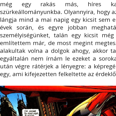
még egy rakás más, híres kar
szürkeállományunkba. Olyannyira, hogy az
lángja mind a mai napig egy kicsit sem e
évek során, és egyre jobban meghatá
személyiségünket, talán egy kicsit még 
említettem már, de most megint megtes
alakultak volna a dolgok ahogy, akkor t
egyáltalán nem írnám le ezeket a sorok
után végre rátérjek a lényegre: a képreg
egy, ami kifejezetten felkeltette az érdek