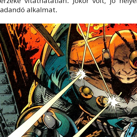
érzéke vitathatatlan. Jókor volt, jó hely
adandó alkalmat.