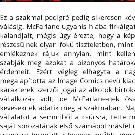
Ez a szakmai pedigré pedig sikeresen köv
válásig. McFarlane ugyanis hiába firkálg
kalandjait, mégis úgy érezte, hogy a ké
részesülnek olyan fokú tiszteletben, min
emlékeznek rájuk annyian, mint kellen
szabják meg azokat a bizonyos határo
érdemeit. Ezért végleg elhagyta a na
megalapította az Image Comics nevű kiadót
karakterek szerzői jogai az alkotók birt
vállalkozás volt, de McFarlane-nek ö
keveseknek adatik meg a szakmában. Nagy
vállalatot a semmiből a csúcsra, tette 
saját sorozatának első számából másfél mi
csapásra bekerült a legnépszerűbb képre