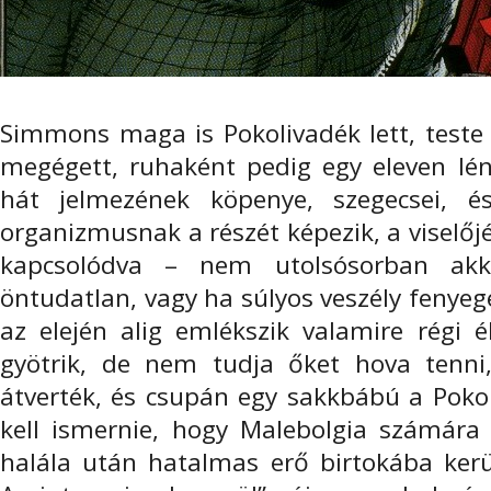
Simmons maga is Pokolivadék lett, teste 
megégett, ruhaként pedig egy eleven lény
hát jelmezének köpenye, szegecsei, 
organizmusnak a részét képezik, a viselő
kapcsolódva – nem utolsósorban akk
öntudatlan, vagy ha súlyos veszély fenyeg
az elején alig emlékszik valamire régi 
gyötrik, de nem tudja őket hova tenni
átverték, és csupán egy sakkbábú a Poko
kell ismernie, hogy Malebolgia számára 
halála után hatalmas erő birtokába kerü