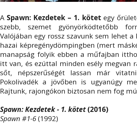
A
Spawn: Kezdetek – 1. kötet
egy őrület
szebb, szemet gyönyörködtetőbb fo
Valójában egy rossz szavunk sem lehet a
hazai képregénydömpingben (mert máské
manapság folyik ebben a műfajban itthon)
itt van, és ezúttal minden esély megvan rá
sőt, népszerűségét lassan már vitat
Pokolivadék a jövőben is ugyanúgy m
Rajtunk, rajongókon biztosan nem fog múl
Spawn: Kezdetek - 1. kötet
(2016)
Spawn #1-6
(1992)