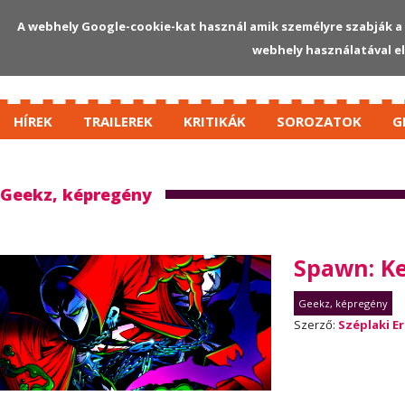
A webhely Google-cookie-kat használ amik személyre szabják a 
webhely használatával e
HÍREK
TRAILEREK
KRITIKÁK
SOROZATOK
G
Geekz, képregény
Spawn: Ke
Geekz, képregény
Szerző:
Széplaki Er