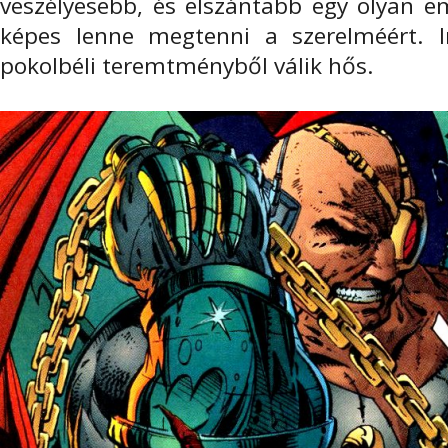
veszélyesebb, és elszántabb egy olyan e
képes lenne megtenni a szerelméért. 
pokolbéli teremtményből válik hős.