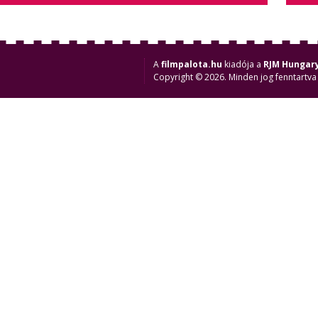
A
filmpalota.hu
kiadója a
RJM Hungary
Copyright © 2026. Minden jog fenntartva