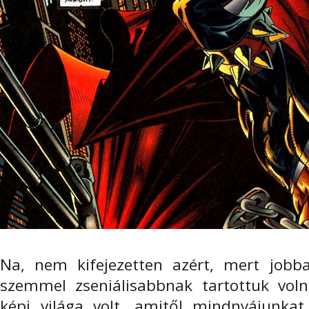
Na, nem kifejezetten azért, mert jobba
szemmel zseniálisabbnak tartottuk vol
képi világa volt, amitől mindnyájunkat 