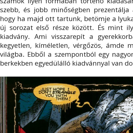
számok ilyen formában történő kiadásá
szebb, és jobb minőségben prezentálja a
hogy ha majd ott tartunk, betömje a lyuka
új sorozat első része között. És mint ily
kiadvány. Ami visszarepít a gyerekkor
kegyetlen, kíméletlen, vérgőzös, ámde m
világba. Ebből a szempontból egy nagyon
berkekben egyedülálló kiadvánnyal van d