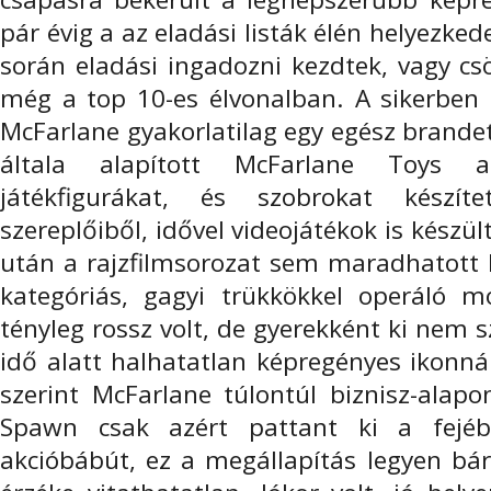
pár évig a az eladási listák élén helyezkede
során eladási ingadozni kezdtek, vagy cs
még a top 10-es élvonalban. A sikerben 
McFarlane gyakorlatilag egy egész brandet 
általa alapított McFarlane Toys ap
játékfigurákat, és szobrokat készí
szereplőiből, idővel videojátékok is készü
után a rajzfilmsorozat sem maradhatott 
kategóriás, gagyi trükkökkel operáló mo
tényleg rossz volt, de gyerekként ki nem s
idő alatt halhatatlan képregényes ikonn
szerint McFarlane túlontúl biznisz-alapo
Spawn csak azért pattant ki a fejéb
akcióbábút, ez a megállapítás legyen bár