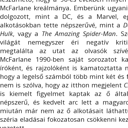
McFarlane kreálmánya. Emberünk ugyanis
dolgozott, mint a DC, és a Marvel, eg
alkotásokban tette népszerűvé, mint a
D
Hulk
, vagy a
The Amazing Spider-Man
. S
világát nemegyszer éri negatív kriti
megtalálta az utat az olvasók szívé
McFarlane 1990-ben saját sorozatot k
íróként, és rajzolóként is kamatoztatta
hogy a legelső számból több mint két és f
nem is szólva, hogy az itthon megjelent
C
is kiemelt figyelmet kaptak az ő által
népszerű, és kedvelt arc lett a magyar
miután már nem az ő alkotásait láthatt
széria eladásai fokozatosan csökkenni k
vezetett.