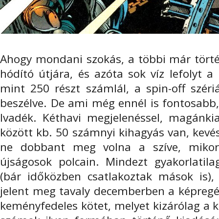
Ahogy mondani szokás, a többi már tört
hódító útjára, és azóta sok víz lefolyt 
mint 250 részt számlál, a spin-off széri
beszélve. De ami még ennél is fontosabb, 
Ivadék. Kéthavi megjelenéssel, magánki
között kb. 50 számnyi kihagyás van, kevés
ne dobbant meg volna a szíve, mikor
újságosok polcain. Mindezt gyakorlati
(bár időközben csatlakoztak mások is),
jelent meg tavaly decemberben a képregé
keményfedeles kötet, melyet kizárólag a ki