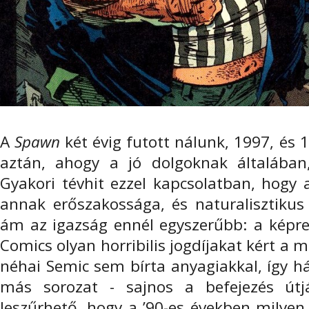
A
Spawn
két évig futott nálunk, 1997, és 
aztán, ahogy a jó dolgoknak általában
Gyakori tévhit ezzel kapcsolatban, hogy 
annak erőszakossága, és naturalisztikus 
ám az igazság ennél egyszerűbb: a képre
Comics olyan horribilis jogdíjakat kért a 
néhai Semic sem bírta anyagiakkal, így há
más sorozat - sajnos a befejezés útj
leszűrhető, hogy a ’90-es években milyen