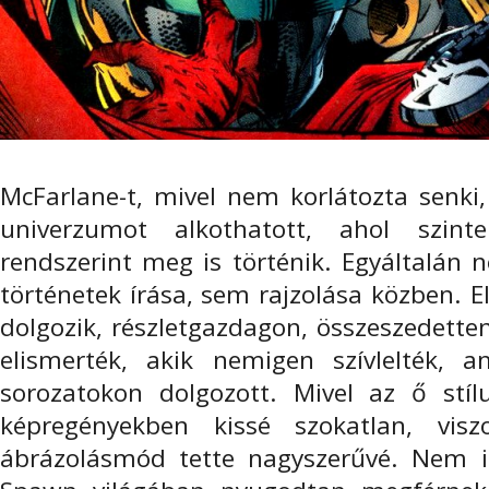
McFarlane-t, mivel nem korlátozta senki,
univerzumot alkothatott, ahol szin
rendszerint meg is történik. Egyáltalán
történetek írása, sem rajzolása közben. E
dolgozik, részletgazdagon, összeszedette
elismerték, akik nemigen szívlelték,
sorozatokon dolgozott. Mivel az ő stílu
képregényekben kissé szokatlan, vi
ábrázolásmód tette nagyszerűvé. Nem i