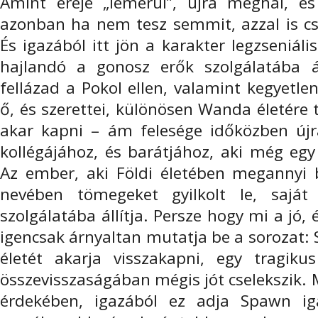
Amint ereje „lemerül”, újra meghal, és 
azonban ha nem tesz semmit, azzal is csa
És igazából itt jön a karakter legzseniá
hajlandó a gonosz erők szolgálatába ál
fellázad a Pokol ellen, valamint kegyetle
ő, és szerettei, különösen Wanda életére 
akar kapni – ám felesége időközben új
kollégájához, és barátjához, aki még egy
Az ember, aki Földi életében megannyi b
nevében tömegeket gyilkolt le, sajá
szolgálatába állítja. Persze hogy mi a jó, 
igencsak árnyaltan mutatja be a sorozat: 
életét akarja visszakapni, egy tragik
összevisszaságában mégis jót cselekszik.
érdekében, igazából ez adja Spawn iga