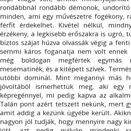
rondábbnál rondább démonok, undorító 
minden, ami egy művészetre fogékony, raj
férfit érdekelhet. Kivétel nélkül, min
érzékeny, a legkisebb erőszakra is ugró, t
biztos szájat húzva olvassák végig a fenti 
semmi káros foganatja nem volt ennek
még boldogan megfértek egymás me
mesematinék, és a kitépett szívek. Termé
utóbbi dominál. Mint megannyi más hő
jóvoltából ismerhettük meg, aki egy 
képregénnyel, mi pedig kapva az alkalmo
Talán pont azért tetszett nekünk, mert 
amit addig a kezünk ügyébe került. Akikn
nagyon jól tudják, hogy mennyire nagy ki
jött, azt pedig nyilván mindenki s