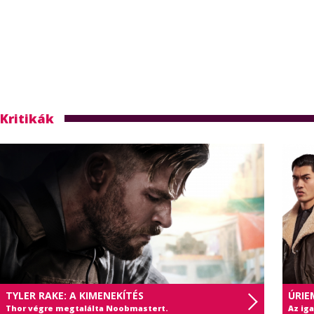
Kritikák
TYLER RAKE: A KIMENEKÍTÉS
ÚRIE
Thor végre megtalálta Noobmastert.
Az ig