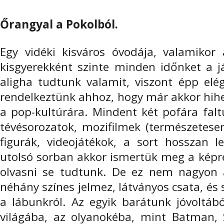
Őrangyal a Pokolból.
Egy vidéki kisváros óvodája, valamikor 
kisgyerekként szinte minden időnket a já
aligha tudtunk valamit, viszont épp elég
rendelkeztünk ahhoz, hogy már akkor hihe
a pop-kultúrára. Mindent két pofára fal
tévésorozatok, mozifilmek (természetesen
figurák, videojátékok, a sort hosszan 
utolsó sorban akkor ismertük meg a képr
olvasni se tudtunk. De ez nem nagyon a
néhány színes jelmez, látványos csata, és s
a lábunkról. Az egyik barátunk jóvoltáb
világába, az olyanokéba, mint Batman