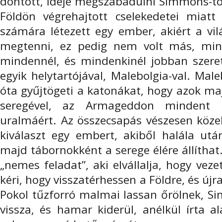
döntött, ideje megszabadulni Simmons-tól,
Földön végrehajtott cselekedetei miat
számára létezett egy ember, akiért a vi
megtenni, ez pedig nem volt más, mint
mindennél, és mindenkinél jobban szerete
egyik helytartójával, Malebolgia-val. Mal
óta gyűjtögeti a katonákat, hogy azok m
seregével, az Armageddon mindent e
uralmáért. Az összecsapás vészesen köze
kiválaszt egy embert, akiből halála után
majd tábornokként a serege élére állíthat
„nemes feladat”, aki elvállalja, hogy veze
kéri, hogy visszatérhessen a Földre, és újr
Pokol tűzforró malmai lassan őrölnek, S
vissza, és hamar kiderül, anélkül írta a