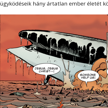
ügyködéseik hány ártatlan ember életét kö