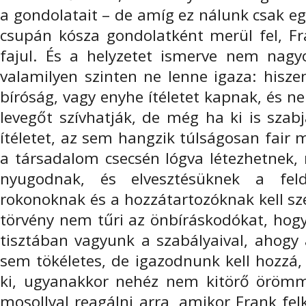
a gondolatait – de amíg ez nálunk csak e
csupán kósza gondolatként merül fel, Fr
fajul. És a helyzetet ismerve nem nagy
valamilyen szinten ne lenne igaza: hisze
bíróság, vagy enyhe ítéletet kapnak, és 
levegőt szívhatják, de még ha ki is szab
ítéletet, az sem hangzik túlságosan fair
a társadalom csecsén lógva létezhetnek,
nyugodnak, és elvesztésüknek a feld
rokonoknak és a hozzátartozóknak kell sz
törvény nem tűri az önbíráskodókat, hogy
tisztában vagyunk a szabályaival, ahogy 
sem tökéletes, de igazodnunk kell hozzá
ki, ugyanakkor nehéz nem kitörő öröm
mosollyal reagálni arra, amikor Frank fel