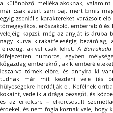
a különböző mellékalakoknak, valamint
már csak azért sem baj, mert Ennis ma
egyig zseniális karaktereket varázsolt elő
tömeggyilkos, erőszakoló, emberrabló és 
velejéig kapzsi, még az anyját is áruba 
nagy kurva kirakatfeleségig bezárólag, 
félredug, akivel csak lehet. A
Barrakud
kifejezetten humoros, egyben mélysége
kőgazdag emberekről, akik emberéleteket
leszarva törnek előre, és annyira ki v
tudnak már mit kezdeni vele (és ö
hülyeségekre herdálják el. Kefélnek orrb
kokaint, vedelik a drága pezsgőt, és közb
és az erkölcsre – elkorcsosult szemétlá
érdekel, és nem foglalkoznak vele, hogy k