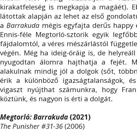
kirakatfeleség is megkapja a magáét). Eb
látottak alapján az lehet az első gondolat
a
Barrakuda
mégis egyfajta derűs happy 
Ennis-féle Megtorló-sztorik egyik legfőb
fájdalomtól, a véres mészárlástól függet
végén. Még ha ideig-óráig is, de helyreáll
nyugodtan álomra hajthatja a fejét. 
alakulnak mindig jól a dolgok (sőt, több
érik a különböző igazságtalanságok, é
vigaszt nyújthat számunkra, hogy Fra
köztünk, és nagyon is érti a dolgát.
Megtorló: Barrakuda
(2021)
The Punisher #31-36
(2006)