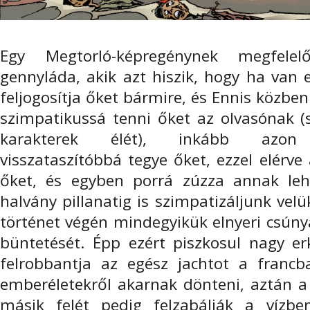
Egy Megtorló-képregénynek megfelel
gennyláda, akik azt hiszik, hogy ha van
feljogosítja őket bármire, és Ennis közb
szimpatikussá tenni őket az olvasónak (
karakterek élét), inkább azon
visszataszítóbbá tegye őket, ezzel elérve
őket, és egyben porrá zúzza annak leh
halvány pillanatig is szimpatizáljunk vel
történet végén mindegyikük elnyeri csúny
büntetését. Épp ezért piszkosul nagy erk
felrobbantja az egész jachtot a francba
emberéletekről akarnak dönteni, aztán a
másik felét pedig felzabálják a vízb