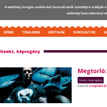
A webhely Google-cookie-kat használ amik személyre szabják a 
webhely használatával e
HÍREK
TRAILEREK
KRITIKÁK
SOROZATOK
G
Geekz, képregény
Megtorló:
Geekz, képregény
Szerző:
Széplaki Er