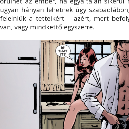
örülhet az ember, ha egyáltalán sikerül n
ugyan hányan lehetnek úgy szabadlábon,
felelniük a tetteikért – azért, mert bef
van, vagy mindkettő egyszerre.