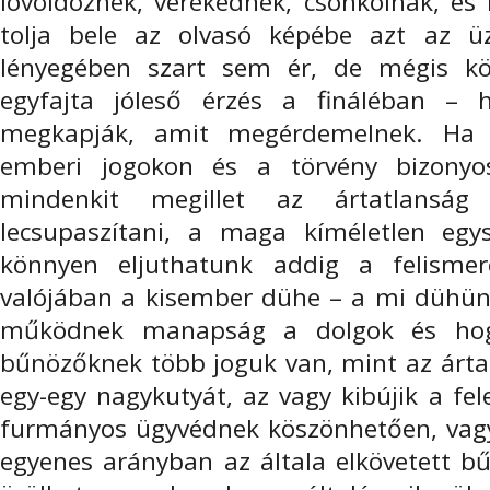
lövöldöznek, verekednek, csonkolnak, és 
tolja bele az olvasó képébe azt az ü
lényegében szart sem ér, de mégis kör
egyfajta jóleső érzés a fináléban – 
megkapják, amit megérdemelnek. Ha f
emberi jogokon és a törvény bizonyos
mindenkit megillet az ártatlanság
lecsupaszítani, a maga kíméletlen egy
könnyen eljuthatunk addig a felisme
valójában a kisember dühe – a mi dühün
működnek manapság a dolgok és hog
bűnözőknek több joguk van, mint az ártat
egy-egy nagykutyát, az vagy kibújik a fel
furmányos ügyvédnek köszönhetően, vagy 
egyenes arányban az általa elkövetett b