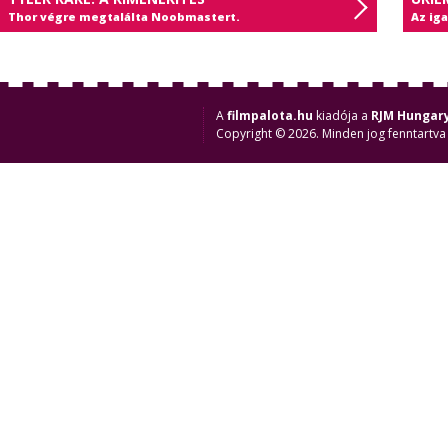
Thor végre megtalálta Noobmastert.
Az ig
A
filmpalota.hu
kiadója a
RJM Hungary
Copyright © 2026. Minden jog fenntartva