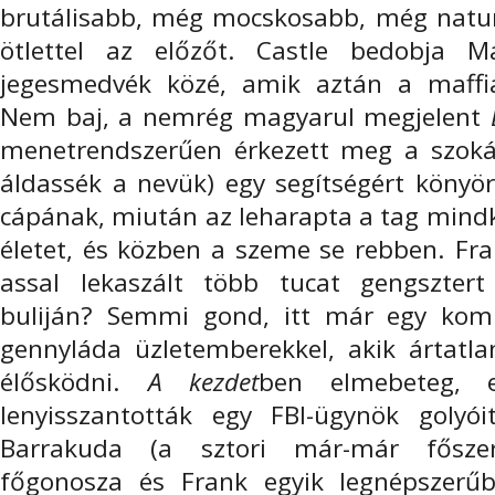
brutálisabb, még mocskosabb, még natu
ötlettel az előzőt. Castle bedobja M
jegesmedvék közé, amik aztán a maffia
Nem baj, a nemrég magyarul megjelent
menetrendszerűen érkezett meg a szokás
áldassék a nevük) egy segítségért könyör
cápának, miután az leharapta a tag mindk
életet, és közben a szeme se rebben. Fr
assal lekaszált több tucat gengsztert
buliján? Semmi gond, itt már egy kompl
gennyláda üzletemberekkel, akik ártat
élősködni.
A kezdet
ben elmebeteg, e
lenyisszantották egy FBI-ügynök golyó
Barrakuda (a sztori már-már főszere
főgonosza és Frank egyik legnépszerűbb