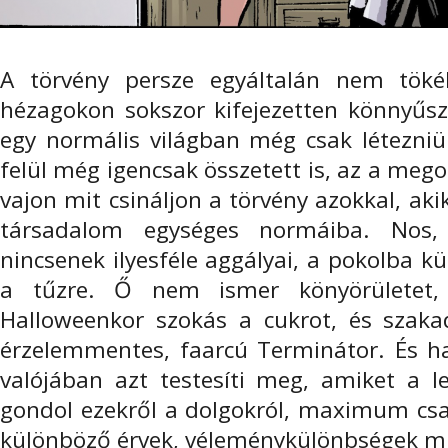
A törvény persze egyáltalán nem tökél
hézagokon sokszor kifejezetten könnyűsz
egy normális világban még csak létezni
felül még igencsak összetett is, az a meg
vajon mit csináljon a törvény azokkal, ak
társadalom egységes normáiba. Nos, 
nincsenek ilyesféle aggályai, a pokolba kü
a tűzre. Ő nem ismer könyörületet, 
Halloweenkor szokás a cukrot, és szaka
érzelemmentes, faarcú Terminátor. És h
valójában azt testesíti meg, amiket a l
gondol ezekről a dolgokról, maximum cs
különböző érvek, véleménykülönbségek m