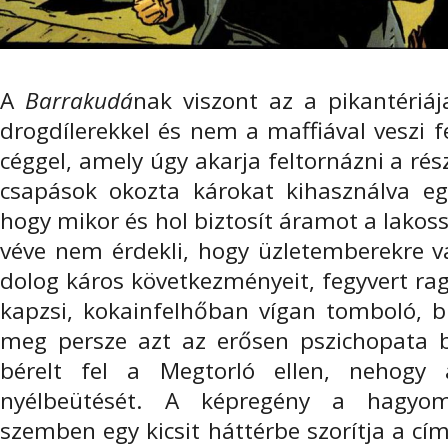
A
Barrakudá
nak viszont az a pikantériá
drogdílerekkel és nem a maffiával veszi 
céggel, amely úgy akarja feltornázni a ré
csapások okozta károkat kihasználva eg
hogy mikor és hol biztosít áramot a lakos
véve nem érdekli, hogy üzletemberekre v
dolog káros következményeit, fegyvert rag
kapzsi, kokainfelhőban vígan tomboló, b
meg persze azt az erősen pszichopata bé
bérelt fel a Megtorló ellen, nehogy
nyélbeütését. A képregény a hagyomá
szemben egy kicsit háttérbe szorítja a cí