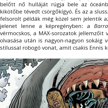
belőtt nő hulláját rúgja bele az óceá
kikötőbe tévedt csörgőkígyó. És az a slus
felsorolt példák még közel sem jelentik a
jelenet lenne a képregényben: a
Barr
vérmocskos, a MAX-sorozatok jellemzőit v
olvasása után is nagyon-nagyon sokáig v
stílussal robogó vonat, amit csakis Ennis 