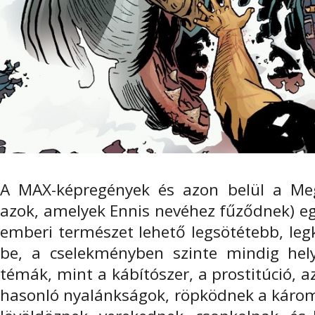
A MAX-képregények és azon belül a Meg
azok, amelyek Ennis nevéhez fűződnek) eg
emberi természet lehető legsötétebb, leg
be, a cselekményben szinte mindig hel
témák, mint a kábítószer, a prostitúció,
hasonló nyalánkságok, röpködnek a káromk