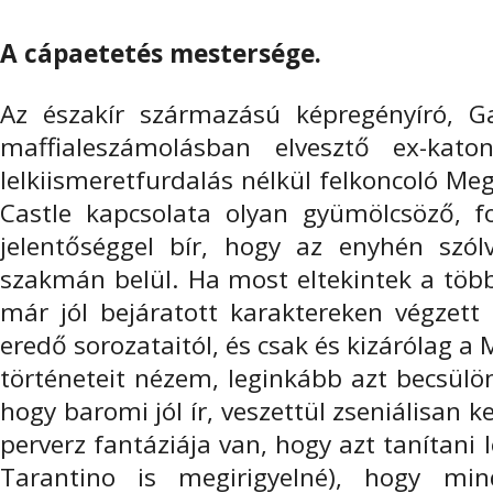
A cápaetetés mestersége.
Az északír származású képregényíró, G
maffialeszámolásban elvesztő ex-kat
lelkiismeretfurdalás nélkül felkoncoló Me
Castle kapcsolata olyan gyümölcsöző, f
jelentőséggel bír, hogy az enyhén szó
szakmán belül. Ha most eltekintek a több
már jól bejáratott karaktereken végzett
eredő sorozataitól, és csak és kizárólag a 
történeteit nézem, leginkább azt becsül
hogy baromi jól ír, veszettül zseniálisan k
perverz fantáziája van, hogy azt tanítani
Tarantino is megirigyelné), hogy mi