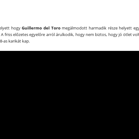
helyett hogy
Guillermo del Toro
megálmodott harmadik része helyett eg
 friss előzetes egyelőre arról árulkodik, hogy nem biztos, hogy jó ötlet vol
8-as karikát kap.