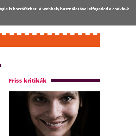
ogle is hozzáférhet. A webhely használatával elfogadod a cookie-k
Regisztráció
Bejelentkezés
Friss kritikák