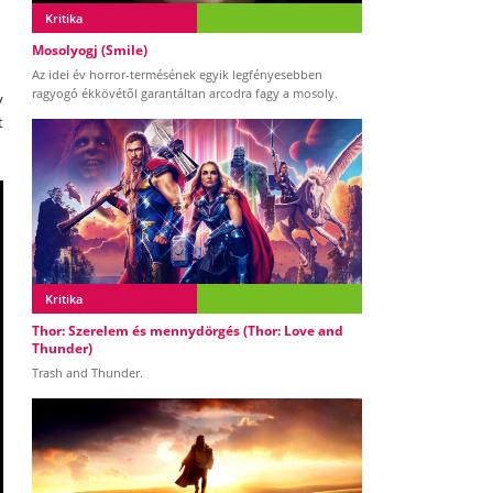
Kritika
Mosolyogj (Smile)
Az idei év horror-termésének egyik legfényesebben
ragyogó ékkövétől garantáltan arcodra fagy a mosoly.
y
t
Kritika
Thor: Szerelem és mennydörgés (Thor: Love and
Thunder)
Trash and Thunder.