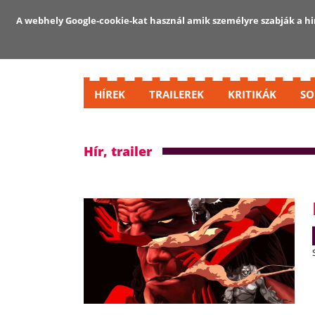
A webhely Google-cookie-kat használ amik személyre szabják a hir
HÍREK
TRAILEREK
KRITIKÁK
SO
Hír, trailer