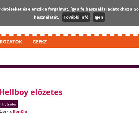
detéseket és elemzik a forgalmat, így a felhasználási adatokhoz a Go
használatát.
További infó
Igen
ROZATOK
GEEKZ
Hellboy előzetes
Hír, trailer
Szerző:
KenChi