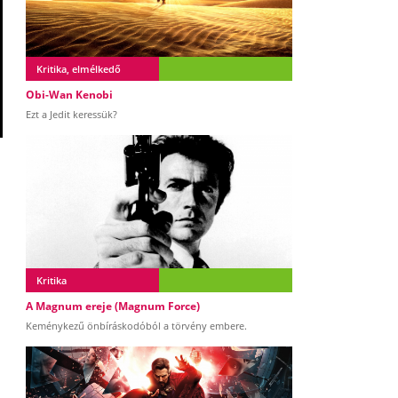
Kritika, elmélkedő
Obi-Wan Kenobi
Ezt a Jedit keressük?
Kritika
A Magnum ereje (Magnum Force)
Keménykezű önbíráskodóból a törvény embere.