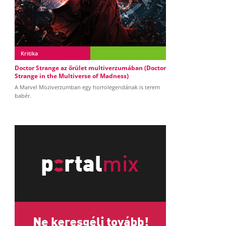
Kritika
Doctor Strange az őrület multiverzumában (Doctor
Strange in the Multiverse of Madness)
A Marvel Moziverzumban egy horrolegendának is terem
babér.