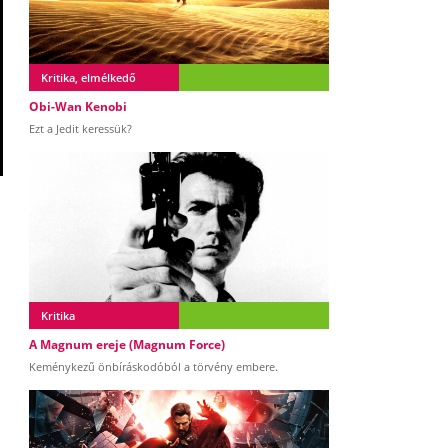
Kritika, elmélkedő
Obi-Wan Kenobi
Ezt a Jedit keressük?
Kritika
A Magnum ereje (Magnum Force)
Keménykezű önbíráskodóból a törvény embere.