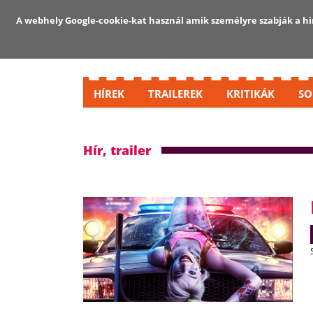
A webhely Google-cookie-kat használ amik személyre szabják a hir
HÍREK
TRAILEREK
KRITIKÁK
SO
Hír, trailer