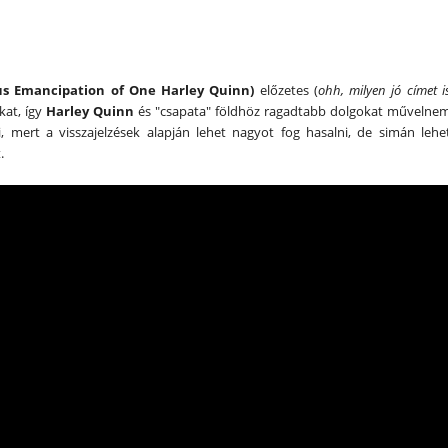
us Emancipation of One Harley Quinn)
előzetes (
ohh, milyen jó címet i
kat, így
Harley Quinn
és "csapata" földhöz ragadtabb dolgokat művelne
, mert a visszajelzések alapján lehet nagyot fog hasalni, de simán lehe
.