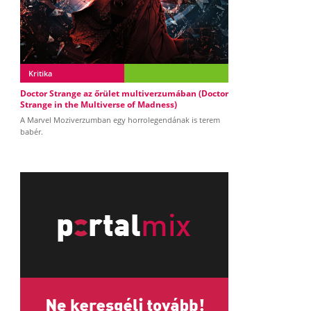
Kritika
Doctor Strange az őrület multiverzumában (Doctor
Strange in the Multiverse of Madness)
A Marvel Moziverzumban egy horrolegendának is terem
babér.