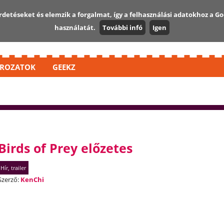
detéseket és elemzik a forgalmat, így a felhasználási adatokhoz a Go
használatát.
További infó
Igen
ROZATOK
GEEKZ
Birds of Prey előzetes
Hír, trailer
Szerző:
KenChi