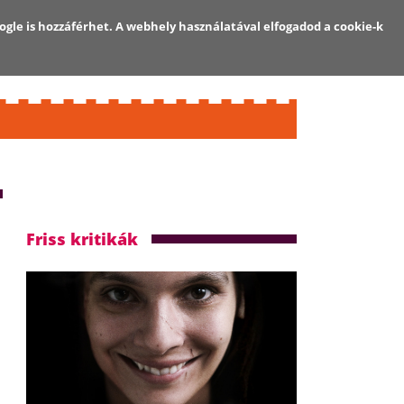
ogle is hozzáférhet. A webhely használatával elfogadod a cookie-k
Regisztráció
Bejelentkezés
Friss kritikák