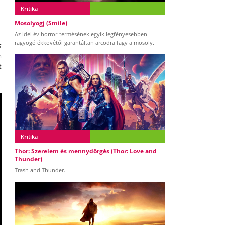
Kritika
Mosolyogj (Smile)
Az idei év horror-termésének egyik legfényesebben
ragyogó ékkövétől garantáltan arcodra fagy a mosoly.
s
m
t
Kritika
Thor: Szerelem és mennydörgés (Thor: Love and
Thunder)
Trash and Thunder.