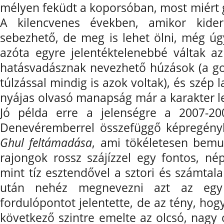
mélyen feküdt a koporsóban, most miért g
A kilencvenes években, amikor kide
sebezhető, de meg is lehet ölni, még úgy
azóta egyre jelentéktelenebbé váltak az
hatásvadásznak nevezhető húzások (a go
túlzással mindig is azok voltak), és szép 
nyájas olvasó manapság már a karakter leg
Jó példa erre a jelenségre a 2007-20
Denevéremberrel összefüggő képregény
Ghul feltámadása
, ami tökéletesen bemu
rajongok rossz szájízzel egy fontos, né
mint tíz esztendővel a sztori és számta
után nehéz megnevezni azt az egy 
fordulópontot jelentette, de az tény, hog
következő szintre emelte az olcsó, nagy 