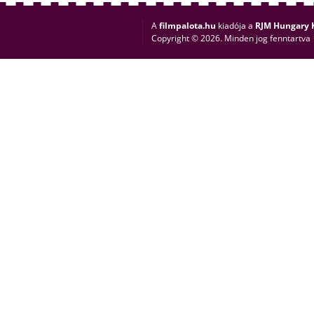
A
filmpalota.hu
kiadója a
RJM Hungary K
Copyright © 2026. Minden jog fenntartva