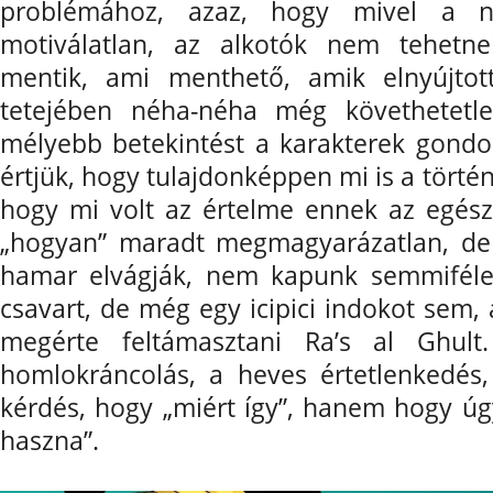
problémához, azaz, hogy mivel a na
motiválatlan, az alkotók nem tehetne
mentik, ami menthető, amik elnyújtott
tetejében néha-néha még követhetetl
mélyebb betekintést a karakterek gondol
értjük, hogy tulajdonképpen mi is a törté
hogy mi volt az értelme ennek az egés
„hogyan” maradt megmagyarázatlan, de a 
hamar elvágják, nem kapunk semmiféle
csavart, de még egy icipici indokot sem
megérte feltámasztani Ra’s al Ghu
homlokráncolás, a heves értetlenkedés
kérdés, hogy „miért így”, hanem hogy úgy
haszna”.