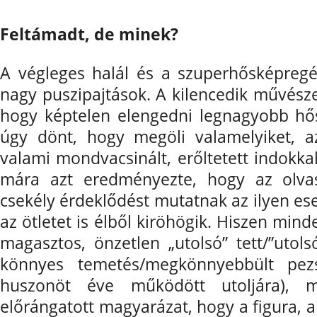
Feltámadt, de minek?
A végleges halál és a szuperhősképreg
nagy puszipajtások. A kilencedik művészet
hogy képtelen elengedni legnagyobb hős
úgy dönt, hogy megöli valamelyiket, az
valami mondvacsinált, erőltetett indokka
mára azt eredményezte, hogy az olva
csekély érdeklődést mutatnak az ilyen e
az ötletet is élből kiröhögik. Hiszen mind
magasztos, önzetlen „utolsó” tett/”utols
könnyes temetés/megkönnyebbült pe
huszonöt éve működött utoljára), 
előrángatott magyarázat, hogy a figura, 