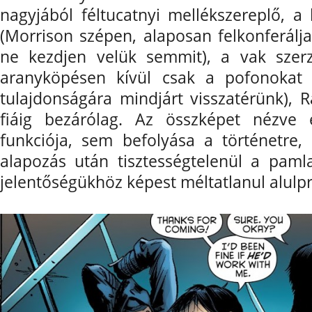
nagyjából féltucatnyi mellékszereplő, a
(Morrison szépen, alaposan felkonferálj
ne kezdjen velük semmit), a vak szerz
aranyköpésen kívül csak a pofonokat
tulajdonságára mindjárt visszatérünk), R
fiáig bezárólag. Az összképet nézve 
funkciója, sem befolyása a történetre, 
alapozás után tisztességtelenül a pam
jelentőségükhöz képest méltatlanul alulp