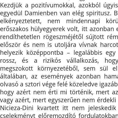
Kezdjük a pozitívumokkal, azokból úgyis 
egyedül Damienben van elég spiritusz. 
elkényeztetett, nem mindennapi körü
erőszakos hülyegyerek volt, itt azonban 
rendíthetetlen rögeszméjétől sújtott rém
először és nem is utoljára vívnak harcot
helyezik középpontba – legalábbis egy
rossz, és a rizikós vállalkozás, hog
megszokott környezetéből, sem sül el 
általában, az események azonban hama
olvasó a sztori vége felé közeledve igazá
hogy azért nem érti mi történik, mert a
vagy azért, mert egyszerűen nem érdekli 
Nicieza-Dini kvartett itt nem jeleskedik
cselekményt előremozdító fordulatokban