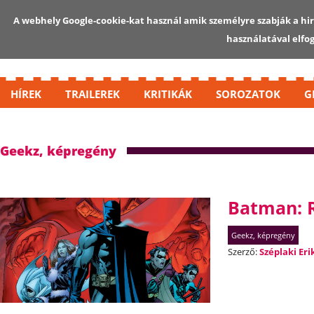
A webhely Google-cookie-kat használ amik személyre szabják a hird
használatával elfo
HÍREK
TRAILEREK
KRITIKÁK
SOROZATOK
G
Geekz, képregény
Batman: R
Geekz, képregény
Szerző:
Széplaki Eri