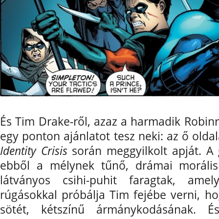
És Tim Drake-ről, azaz a harmadik Robinr
egy ponton ajánlatot tesz neki: az ő oldal
Identity Crisis
során meggyilkolt apját. A
ebből a mélynek tűnő, drámai morális
látványos csihi-puhit faragtak, ame
rúgásokkal próbálja Tim fejébe verni, 
sötét, kétszínű ármánykodásának. 