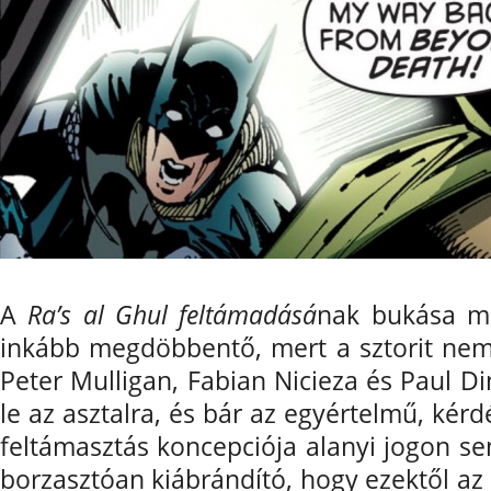
A
Ra’s al Ghul feltámadásá
nak bukása má
inkább megdöbbentő, mert a sztorit nem 
Peter Mulligan, Fabian Nicieza és Paul Di
le az asztalra, és bár az egyértelmű, kérd
feltámasztás koncepciója alanyi jogon s
borzasztóan kiábrándító, hogy ezektől az 