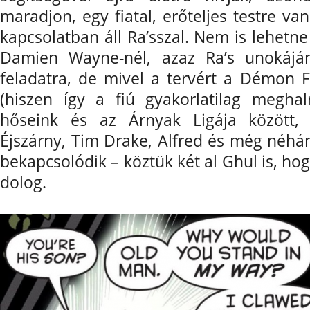
maradjon, egy fiatal, erőteljes testre va
kapcsolatban áll Ra’sszal. Nem is lehetn
Damien Wayne-nél, azaz Ra’s unokáján
feladatra, de mivel a tervért a Démon F
(hiszen így a fiú gyakorlatilag megha
hőseink és az Árnyak Ligája között, 
Éjszárny, Tim Drake, Alfred és még néhán
bekapcsolódik – köztük két al Ghul is, ho
dolog.