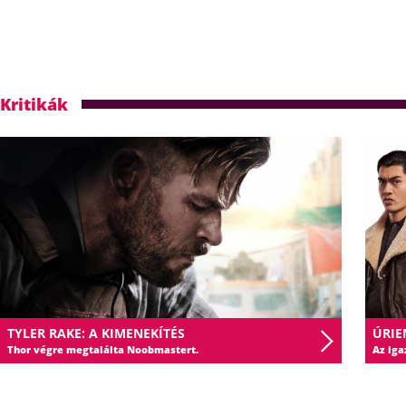
Kritikák
TYLER RAKE: A KIMENEKÍTÉS
ÚRIE
Thor végre megtalálta Noobmastert.
Az iga