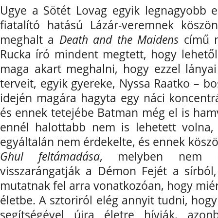
Ugye a Sötét Lovag egyik legnagyobb e
fiatalító hatású Lázár-veremnek kösz
meghalt a
Death and the Maidens
című m
Rucka író mindent megtett, hogy lehetől
maga akart meghalni, hogy ezzel lányai 
terveit, egyik gyereke, Nyssa Raatko – b
idején magára hagyta egy náci koncentrá
és ennek tetejébe Batman még el is hamv
ennél halottabb nem is lehetett volna
egyáltalán nem érdekelte, és ennek kösz
Ghul feltámadása
, melyben nem 
visszarángatják a Démon Fejét a sírbó
mutatnak fel arra vonatkozóan, hogy miért
életbe. A sztoriról elég annyit tudni, ho
segítségével újra életre hívják, azo