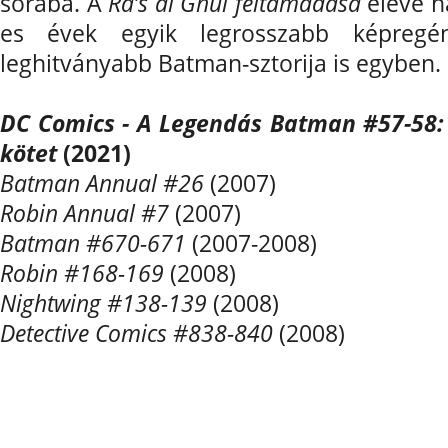
sorába. A
Ra’s al Ghul feltámadása
eleve ha
es évek egyik legrosszabb képreg
leghitványabb Batman-sztorija is egyben.
DC Comics - A Legendás Batman #57-58: 
kötet
(2021)
Batman Annual #26
(2007)
Robin Annual #7
(2007)
Batman #670-671
(2007-2008)
Robin #168-169
(2008)
Nightwing #138-139
(2008)
Detective Comics #838-840
(2008)