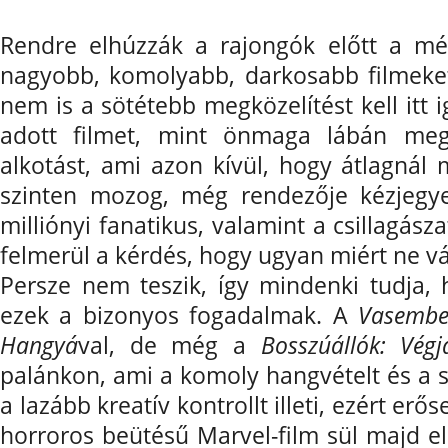
Rendre elhúzzák a rajongók előtt a mé
nagyobb, komolyabb, darkosabb filmeke
nem is a sötétebb megközelítést kell itt
adott filmet, mint önmaga lábán megál
alkotást, ami azon kívül, hogy átlagná
szinten mozog, még rendezője kézjegye
milliónyi fanatikus, valamint a csillagás
felmerül a kérdés, hogy ugyan miért ne vá
Persze nem teszik, így mindenki tudja,
ezek a bizonyos fogadalmak. A
Vasembe
Hangyá
val, de még a
Bosszúállók: Végj
palánkon, ami a komoly hangvételt és a 
a lazább kreatív kontrollt illeti, ezért er
horroros beütésű Marvel-film sül majd el 