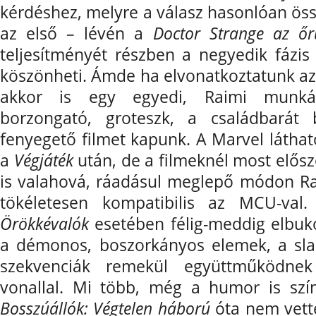
kérdéshez, melyre a válasz hasonlóan öss
az első – lévén a
Doctor Strange az őr
teljesítményét részben a negyedik fázi
köszönheti. Ámde ha elvonatkoztatunk 
akkor is egy egyedi, Raimi munkás
borzongató, groteszk, a családbarát 
fenyegető filmet kapunk. A Marvel láthat
a
Végjáték
után, de a filmeknél most elősz
is valahová, ráadásul meglepő módon Rai
tökéletesen kompatibilis az MCU-val
Örökkévalók
esetében félig-meddig elbukot
a démonos, boszorkányos elemek, a sla
szekvenciák remekül együttműködnek
vonallal. Mi több, még a humor is színv
Bosszúállók: Végtelen háború
óta nem vett