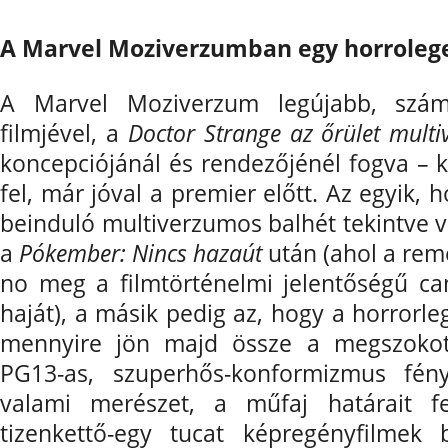
A Marvel Moziverzumban egy horroleg
A Marvel Moziverzum legújabb, szám 
filmjével, a
Doctor Strange az őrület mult
koncepciójánál és rendezőjénél fogva – k
fel, már jóval a premier előtt. Az egyik
beinduló multiverzumos balhét tekintve va
a
Pókember: Nincs hazaút
után (ahol a rem
no meg a filmtörténelmi jelentőségű c
haját), a másik pedig az, hogy a horror
mennyire jön majd össze a megszokott
PG13-as, szuperhős-konformizmus fén
valami merészet, a műfaj határait f
tizenkettő-egy tucat képregényfilmek b