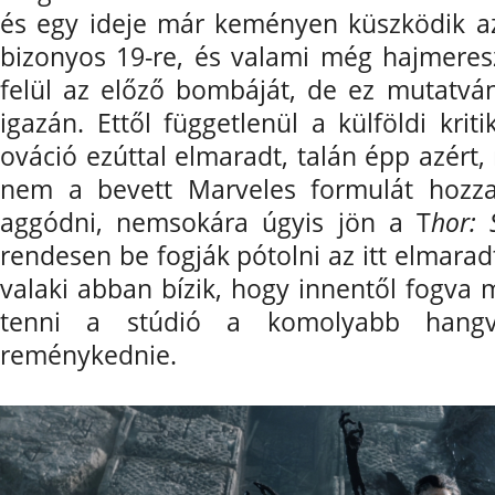
és egy ideje már keményen küszködik az
bizonyos 19-re, és valami még hajmere
felül az előző bombáját, de ez mutatv
igazán. Ettől függetlenül a külföldi krit
ováció ezúttal elmaradt, talán épp azért
nem a bevett Marveles formulát hozza
aggódni, nemsokára úgyis jön a T
hor:
rendesen be fogják pótolni az itt elmara
valaki abban bízik, hogy innentől fogva
tenni a stúdió a komolyabb hangvé
reménykednie.