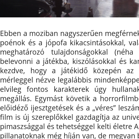
Ebben a moziban nagyszerűen megférnek
poénok és a jópofa kikacsintásokkal, v
meghatározó tulajdonságokkal (néha
belevonni a játékba, kiszólásokkal és k
kezdve, hogy a játékidő közepén az
mérleggel nézve legalábbis mindenképpen
elvileg fontos karakterek úgy hullan
megállás. Egymást követik a horrorfilmbe
előidéző ijesztgetések és a „véres” leszá
film is új szereplőkkel gazdagítja az un
pimaszsággal és tehetséggel kelti életre 
pillanatoknak még híján van, de megvan b