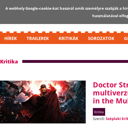
A webhely Google-cookie-kat használ amik személyre szabják a hird
használatával elfo
HÍREK
TRAILEREK
KRITIKÁK
SOROZATOK
G
Kritika
Doctor St
multiver
in the Mu
Kritika
Szerző:
Széplaki Eri