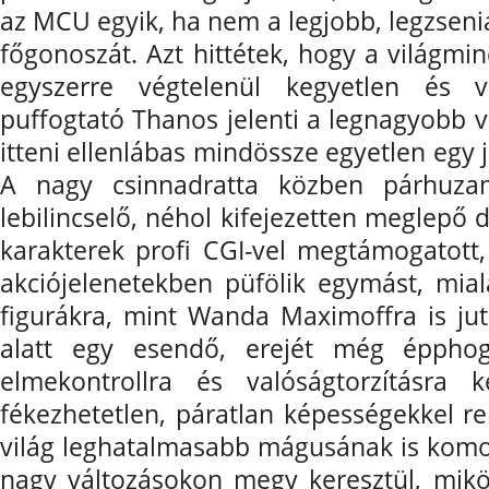
az MCU egyik, ha nem a legjobb, legzseni
főgonoszát. Azt hittétek, hogy a világmi
egyszerre végtelenül kegyetlen és v
puffogtató Thanos jelenti a legnagyobb v
itteni ellenlábas mindössze egyetlen egy je
A nagy csinnadratta közben párhuza
lebilincselő, néhol kifejezetten meglepő
karakterek profi CGI-vel megtámogatott, 
akciójelenetekben püfölik egymást, mia
figurákra, mint Wanda Maximoffra is jut
alatt egy esendő, erejét még épphog
elmekontrollra és valóságtorzításra
fékezhetetlen, páratlan képességekkel re
világ leghatalmasabb mágusának is komoly
nagy változásokon megy keresztül, miköz