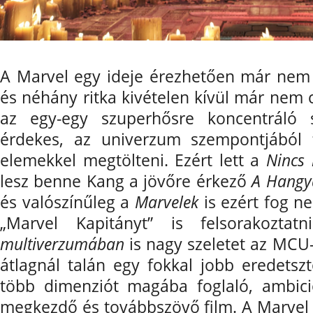
A Marvel egy ideje érezhetően már nem e
és néhány ritka kivételen kívül már nem 
az egy-egy szuperhősre koncentráló sz
érdekes, az univerzum szempontjából f
elemekkel megtölteni. Ezért lett a
Nincs 
lesz benne Kang a jövőre érkező
A Hangy
és valószínűleg a
Marvelek
is ezért fog 
„Marvel Kapitányt” is felsorakozt
multiverzumában
is nagy szeletet az MCU-
átlagnál talán egy fokkal jobb eredetszt
több dimenziót magába foglaló, ambició
megkezdő és továbbszövő film. A Marvel 