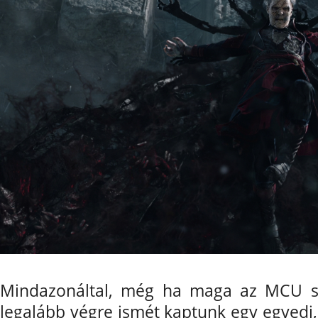
Mindazonáltal, még ha maga az MCU sz
legalább végre ismét kaptunk egy egyedi, s