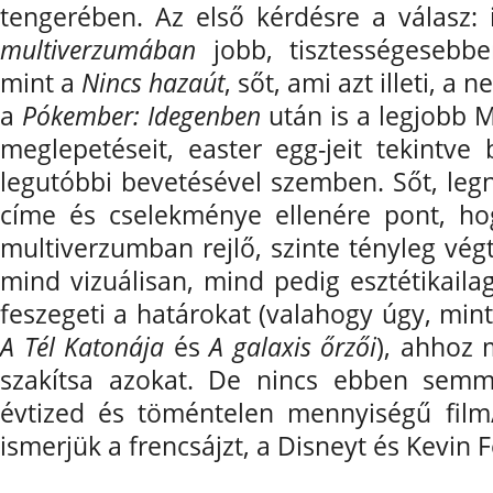
tengerében. Az első kérdésre a válasz:
multiverzumában
jobb, tisztességesebbe
mint a
Nincs hazaút
, sőt, ami azt illeti, a
a
Pókember: Idegenben
után is a legjobb 
meglepetéseit, easter egg-jeit tekintv
legutóbbi bevetésével szemben. Sőt, leg
címe és cselekménye ellenére pont, ho
multiverzumban rejlő, szinte tényleg vé
mind vizuálisan, mind pedig esztétikailag
feszegeti a határokat (valahogy úgy, mi
A Tél Katonája
és
A galaxis őrzői
), ahhoz 
szakítsa azokat. De nincs ebben semm
évtized és töméntelen mennyiségű film
ismerjük a frencsájzt, a Disneyt és Kevin Fe