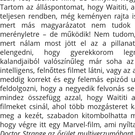
Tartom az álláspontomat, hogy Waititi, a
teljesen rendben, még keményen rajta i
mert más magyarázatot nem tudok tal
merényletre – de működik! Nem tudom, 
mert nálam most jött el az a pillana
elengedni, hogy gyerekkorom legn
kalandjaiból valószínűleg már soha a
intelligens, felnőttes filmet látni, vagy az 
meddig korrekt és egy felemás epizód 
feldolgozni, hogy a negyedik felvonás se
mindez összefügg azzal, hogy Waititi
filmeket csinál, ahol több mozgásteret k
meg a kezét, szabadon kitombolhatta m
hogy végre itt egy Marvel-film, ami nyílt
Doctor Strange az őrület multiverzumában
t