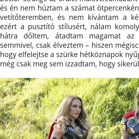
és én nem húztam a számat ötpercenkén
vetítőteremben, és nem kívántam a ké
ezért a pusztító stílusért, nálam komol
hátra dőltem, átadtam magamat az 
semmivel, csak élveztem – hiszen mégisc
hogy elfelejtse a szürke hétköznapok nyűg
még csak meg sem izzadtam, hogy sikerül