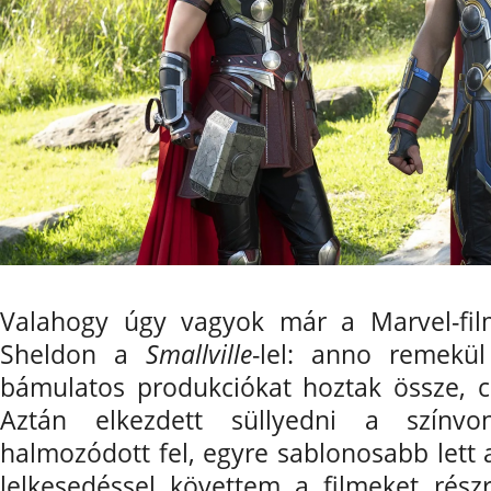
Valahogy úgy vagyok már a Marvel-fi
Sheldon a
Smallville
-lel: anno remekül
bámulatos produkciókat hoztak össze, cs
Aztán elkezdett süllyedni a színv
halmozódott fel, egyre sablonosabb lett 
lelkesedéssel követtem a filmeket részr