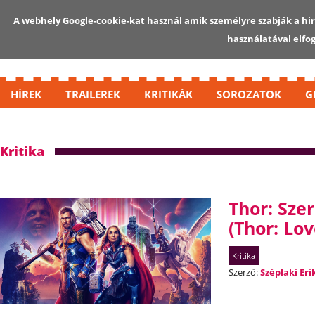
A webhely Google-cookie-kat használ amik személyre szabják a hird
használatával elfo
HÍREK
TRAILEREK
KRITIKÁK
SOROZATOK
G
Kritika
Thor: Sze
(Thor: Lo
Kritika
Szerző:
Széplaki Eri