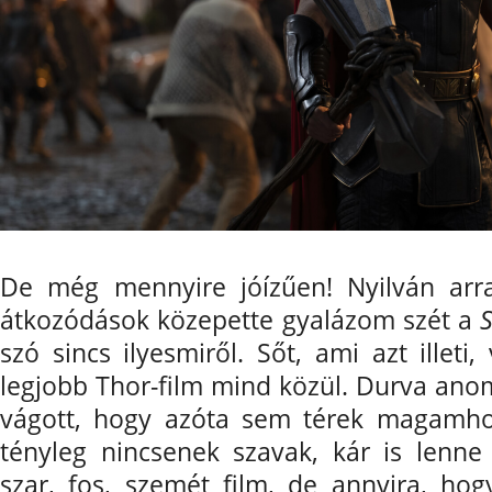
De még mennyire jóízűen! Nyilván arra
átkozódások közepette gyalázom szét a
szó sincs ilyesmiről. Sőt, ami azt illet
legjobb Thor-film mind közül. Durva ano
vágott, hogy azóta sem térek magamhoz
tényleg nincsenek szavak, kár is lenne
szar, fos, szemét film, de annyira, hog