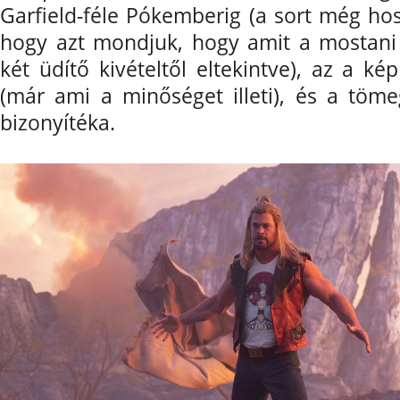
Garfield-féle Pókemberig (a sort még hos
hogy azt mondjuk, hogy amit a mostani 
két üdítő kivételtől eltekintve), az a k
(már ami a minőséget illeti), és a töme
bizonyítéka.