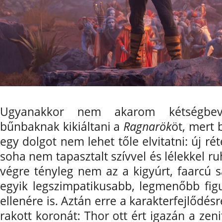
Ugyanakkor nem akarom kétségbevo
bűnbaknak kikiáltani a
Ragnarök
öt, mert 
egy dolgot nem lehet tőle elvitatni: új r
soha nem tapasztalt szívvel és lélekkel ruh
végre tényleg nem az a kigyúrt, faarcú
egyik legszimpatikusabb, legmenőbb figu
ellenére is. Aztán erre a karakterfejlődés
rakott koronát: Thor ott ért igazán a zen