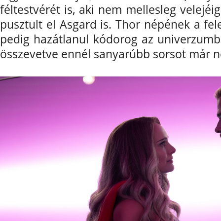
féltestvérét is, aki nem mellesleg velejé
pusztult el Asgard is. Thor népének a fe
pedig hazátlanul kódorog az univerzum
összevetve ennél sanyarúbb sorsot már ne