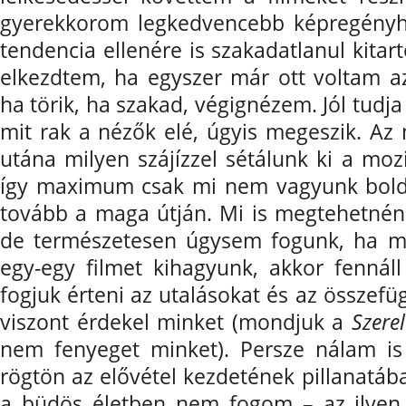
gyerekkorom legkedvencebb képregényh
tendencia ellenére is szakadatlanul kitar
elkezdtem, ha egyszer már ott voltam az
ha törik, ha szakad, végignézem. Jól tudja
mit rak a nézők elé, úgyis megeszik. Az 
utána milyen szájízzel sétálunk ki a moz
így maximum csak mi nem vagyunk boldo
tovább a maga útján. Mi is megtehetnénk
de természetesen úgysem fogunk, ha má
egy-egy filmet kihagyunk, akkor fenná
fogjuk érteni az utalásokat és az összefü
viszont érdekel minket (mondjuk a
Szere
nem fenyeget minket). Persze nálam is
rögtön az elővétel kezdetének pillanatá
a büdös életben nem fogom – az ilyen 