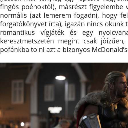
fingós poénoktól), másrészt figyelembe 
normális (azt lemerem fogadni, hogy fel
forgatókönyvet írta), igazán nincs okunk 
romantikus vígjáték és egy nyolcvan
keresztmetszetén megint csak jóízűen, 
pofánkba tolni azt a bizonyos McDonald’