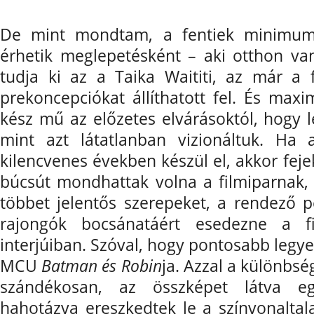
De mint mondtam, a fentiek minimum 
érhetik meglepetésként – aki otthon v
tudja ki az a Taika Waititi, az már a f
prekoncepciókat állíthatott fel. És ma
kész mű az előzetes elvárásoktól, hogy l
mint azt látatlanban vizionáltuk. Ha 
kilencvenes években készül el, akkor feje
búcsút mondhattak volna a filmiparnak
többet jelentős szerepeket, a rendező 
rajongók bocsánatáért esedezne a 
interjúiban. Szóval, hogy pontosabb legye
MCU
Batman és Robin
ja. Azzal a különbség
szándékosan, az összképet látva 
hahotázva ereszkedtek le a színvonaltala