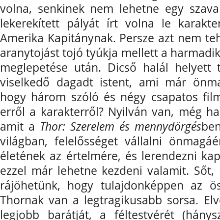
volna, senkinek nem lehetne egy szava
lekerekített pályát írt volna le karak
Amerika Kapitánynak. Persze azt nem teh
aranytojást tojó tyúkja mellett a harmadik
meglepetése után. Dicső halál helyett
viselkedő dagadt istent, ami már önma
hogy három szóló és négy csapatos fil
erről a karakterről? Nyilván van, még ha
amit a
Thor: Szerelem és mennydörgés
ben
világban, felelősséget vállalni önmagáé
életének az értelmére, és lerendezni kap
ezzel már lehetne kezdeni valamit. Sőt
rájöhetünk, hogy tulajdonképpen az ö
Thornak van a legtragikusabb sorsa. Elve
legjobb barátját, a féltestvérét (hány