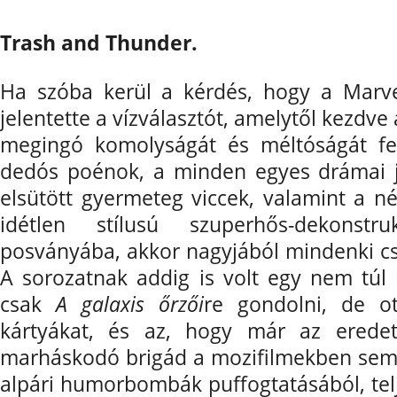
Trash and Thunder.
Ha szóba kerül a kérdés, hogy a Marv
jelentette a vízválasztót, amelytől kezdve
megingó komolyságát és méltóságát fel
dedós poénok, a minden egyes drámai j
elsütött gyermeteg viccek, valamint a né
idétlen stílusú szuperhős-dekonstr
posványába, akkor nagyjából mindenki cs
A sorozatnak addig is volt egy nem túl
csak
A galaxis őrzői
re gondolni, de o
kártyákat, és az, hogy már az eredet
marháskodó brigád a mozifilmekben sem v
alpári humorbombák puffogtatásából, telj