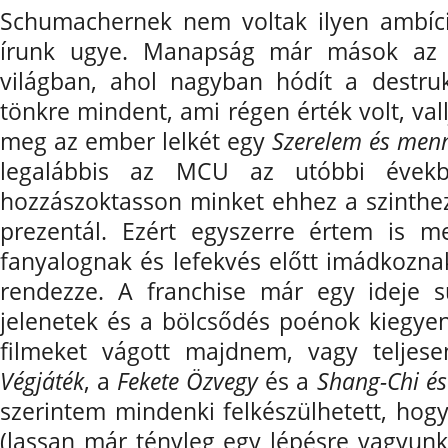
Schumachernek nem voltak ilyen ambíci
írunk ugye. Manapság már mások az i
világban, ahol nagyban hódít a destru
tönkre mindent, ami régen érték volt, val
meg az ember lelkét egy
Szerelem és men
legalábbis az MCU az utóbbi évekb
hozzászoktasson minket ehhez a szinthez
prezentál. Ezért egyszerre értem is 
fanyalognak és lefekvés előtt imádkozna
rendezze. A franchise már egy ideje s
jelenetek és a bölcsődés poénok kiegyen
filmeket vágott majdnem, vagy teljes
Végjáték
, a
Fekete Özvegy
és a
Shang-Chi és
szerintem mindenki felkészülhetett, hog
(lassan már tényleg egy lépésre vagyunk