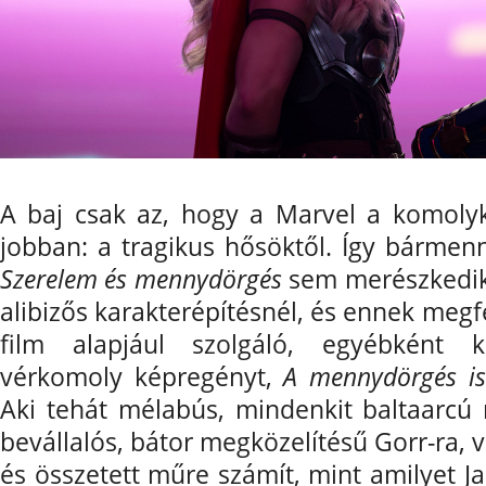
A baj csak az, hogy a Marvel a komolyk
jobban: a tragikus hősöktől. Így bármen
Szerelem és mennydörgés
sem merészkedik
alibizős karakterépítésnél, és ennek megf
film alapjául szolgáló, egyébként ki
vérkomoly képregényt,
A mennydörgés is
Aki tehát mélabús, mindenkit baltaarcú 
bevállalós, bátor megközelítésű Gorr-ra,
és összetett műre számít, mint amilyet Ja