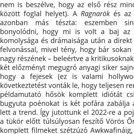
nem is beszélve, hogy az első rész min
között foglal helyet). A
Ragnarök
és az
azonban más tészta: eszemben sinc
bonyolódni, hogy mi is volt a baj az 
komolysága és drámaisága után a direkt
felvonással, mivel tény, hogy bár sokan
nagy részének – beleértve a kritikusoknak i
két előzményt megugró anyagi siker sajno
hogy a fejesek (ez is valami hollywo
következtetést vonták le, hogy teljesen r
példamutató hősök komplett idiótát c
bugyuta poénokat is két pofára zabálja 
lett a trend. Így jutottunk el 2022-re a po
a tükör előtt túlsúlyosan feszítő Vörös Ő
komplett filmeket szétzúzó Awkwafináig