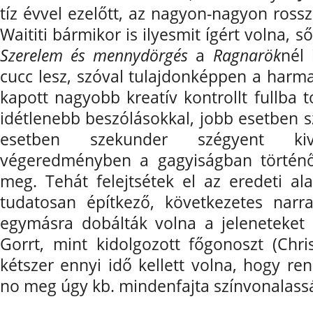
tíz évvel ezelőtt, az nagyon-nagyon ros
Waititi bármikor is ilyesmit ígért volna, s
Szerelem és mennydörgés
a
Ragnarök
nél 
cucc lesz, szóval tulajdonképpen a harma
kapott nagyobb kreatív kontrollt fullba t
idétlenebb beszólásokkal, jobb esetben 
esetben szekunder szégyent kivá
végeredményben a gagyiságban történő 
meg. Tehát felejtsétek el az eredeti al
tudatosan építkező, következetes narr
egymásra dobálták volna a jeleneteket 
Gorrt, mint kidolgozott főgonoszt (Chr
kétszer ennyi idő kellett volna, hogy re
no meg úgy kb. mindenfajta színvonalass