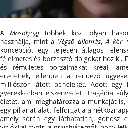
A
Mosolyogj
többek közt olyan hason
használja, mint a
Végső állomás
,
A kör
,
koncepciót egy teljesen átlagos jelens
félelmetes és borzasztó dolgokat hoz ki.
és rémületes borzalmakat kreál, am
eredetiek, ellenben a rendező ügyese
milliószor látott paneleket. Adott egy 
gyerekkorban elszenvedett tragédia súly
életét, ami meghatározza a munkáját is, 
egy pillanat alatt felforgatja a hétköznapj
amely során egy láthatatlan, gonosz en
víziókkal gyötri a pszichiáternőt, hogy lel