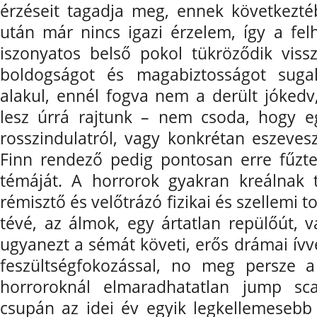
érzéseit tagadja meg, ennek következt
után már nincs igazi érzelem, így a fel
iszonyatos belső pokol tükröződik vissz
boldogságot és magabiztosságot sugal
alakul, ennél fogva nem a derült jóked
lesz úrrá rajtunk – nem csoda, hogy e
rosszindulatról, vagy konkrétan eszevesz
Finn rendező pedig pontosan erre fűzte 
témáját. A horrorok gyakran kreálnak 
rémisztő és velőtrázó fizikai és szellemi t
tévé, az álmok, egy ártatlan repülőút, 
ugyanezt a sémát követi, erős drámai ívve
feszültségfokozással, no meg persze 
horroroknál elmaradhatatlan jump sc
csupán az idei év egyik legkellemeseb