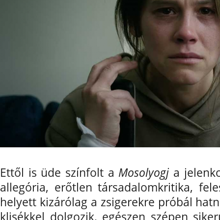
Ettől is üde színfolt a
Mosolyogj
a jelenko
allegória, erőtlen társadalomkritika, fe
helyett kizárólag a zsigerekre próbál hat
klisékkel dolgozik, egészen szépen sike