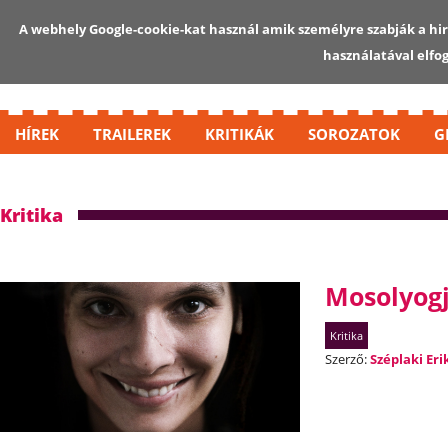
A webhely Google-cookie-kat használ amik személyre szabják a hird
használatával elfo
HÍREK
TRAILEREK
KRITIKÁK
SOROZATOK
G
Kritika
Mosolyogj
Kritika
Szerző:
Széplaki Eri