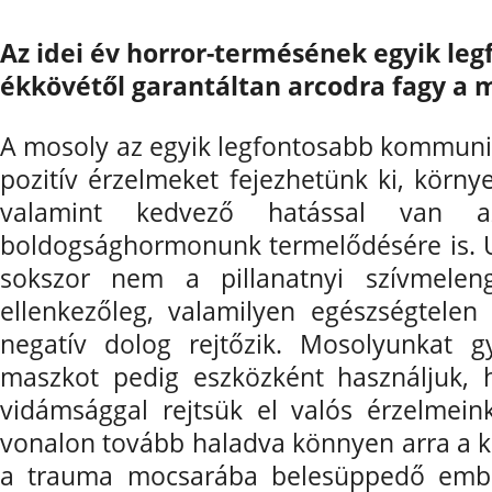
Az idei év horror-termésének egyik le
ékkövétől garantáltan arcodra fagy a 
A mosoly az egyik legfontosabb kommunik
pozitív érzelmeket fejezhetünk ki, körny
valamint kedvező hatással van 
boldogsághormonunk termelődésére is.
sokszor nem a pillanatnyi szívmele
ellenkezőleg, valamilyen egészségtelen
negatív dolog rejtőzik. Mosolyunkat 
maszkot pedig eszközként használjuk, 
vidámsággal rejtsük el valós érzelmein
vonalon tovább haladva könnyen arra a k
a trauma mocsarába belesüppedő ember