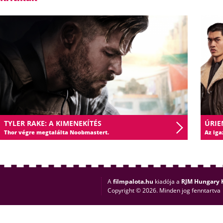
TYLER RAKE: A KIMENEKÍTÉS
ÚRIE
Thor végre megtalálta Noobmastert.
Az iga
A
filmpalota.hu
kiadója a
RJM Hungary K
Copyright © 2026. Minden jog fenntartva