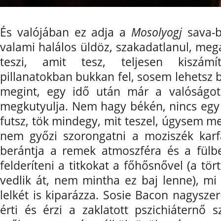
És valójában ez adja a
Mosolyogj
sava-b
valami halálos üldöz, szakadatlanul, megá
teszi, amit tesz, teljesen kiszámít
pillanatokban bukkan fel, sosem lehetsz 
megint, egy idő után már a valóságot
megkutyulja. Nem hagy békén, nincs egy
futsz, tök mindegy, mit teszel, úgysem m
nem győzi szorongatni a moziszék karfáj
berántja a remek atmoszféra és a fülb
felderíteni a titkokat a főhősnővel (a tö
vedlik át, nem mintha ez baj lenne), mi
lelkét is kiparázza. Sosie Bacon nagysze
érti és érzi a zaklatott pszichiáternő s