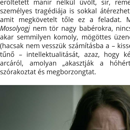
erőltetett manír nélkül üvölt, sír, rem
személyes tragédiája is sokkal átérezhet
amit megkövetelt tőle ez a feladat.
Mosolyogj
nem tör nagy babérokra, ninc
akar semmilyen komoly, mögöttes üzene
(hacsak nem vesszük számításba a – kis
tűnő – intellektualitását, azaz, hogy k
arcáról, amolyan „akasztják a hóhér
szórakoztat és megborzongtat.