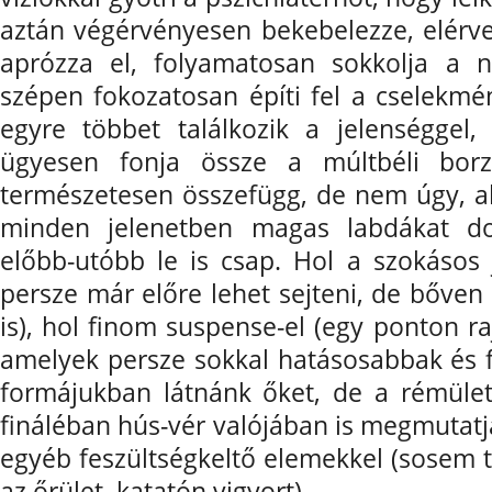
aztán végérvényesen bekebelezze, elérve 
aprózza el, folyamatosan sokkolja a n
szépen fokozatosan építi fel a cselekm
egyre többet találkozik a jelenséggel
ügyesen fonja össze a múltbéli borz
természetesen összefügg, de nem úgy, ah
minden jelenetben magas labdákat do
előbb-utóbb le is csap. Hol a szokásos 
persze már előre lehet sejteni, de bőven
is), hol finom suspense-el (egy ponton ra
amelyek persze sokkal hatásosabbak és f
formájukban látnánk őket, de a rémüle
fináléban hús-vér valójában is megmutatjá
egyéb feszültségkeltő elemekkel (sosem tu
az őrület, katatón vigyort).