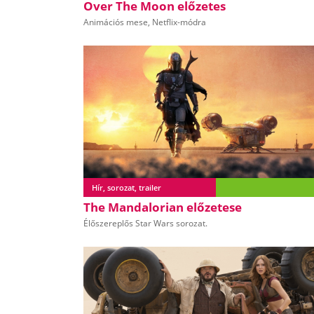
Over The Moon előzetes
Animációs mese, Netflix-módra
Hír, sorozat, trailer
The Mandalorian előzetese
Élőszereplős Star Wars sorozat.