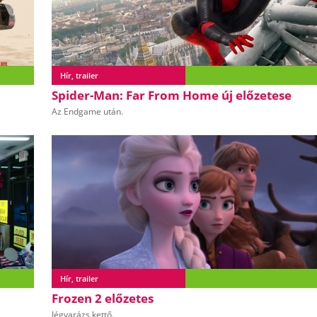
Hír, trailer
Spider-Man: Far From Home új előzetese
Az Endgame után.
Hír, trailer
Frozen 2 előzetes
Jégvarázs kettő.