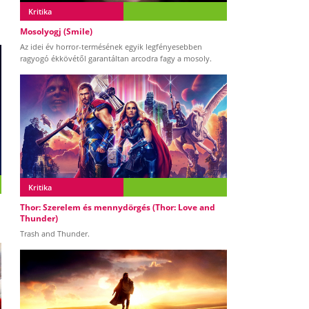
Kritika
Mosolyogj (Smile)
Az idei év horror-termésének egyik legfényesebben
ragyogó ékkövétől garantáltan arcodra fagy a mosoly.
Kritika
Thor: Szerelem és mennydörgés (Thor: Love and
Thunder)
Trash and Thunder.