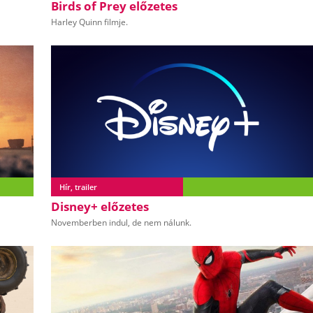
Birds of Prey előzetes
Harley Quinn filmje.
Hír, trailer
Disney+ előzetes
Novemberben indul, de nem nálunk.