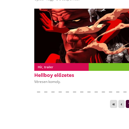
Hír, trailer
Hellboy előzetes
Véresen komoly.
«
‹