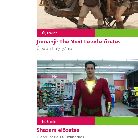
Hír, trailer
Jumanji: The Next Level előzetes
Új kaland, régi gárda.
Hír, trailer
Shazam előzetes
Újabb "nagy" DC szuperhős.