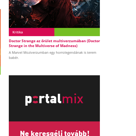
Kritika
Doctor Strange az őrület multiverzumában (Doctor
Strange in the Multiverse of Madness)
A Marvel Moziverzumban egy horrolegendának is terem
babér.