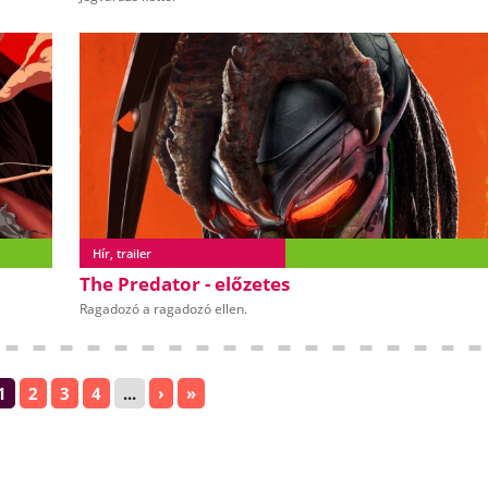
Hír, trailer
The Predator - előzetes
Ragadozó a ragadozó ellen.
1
2
3
4
...
›
»