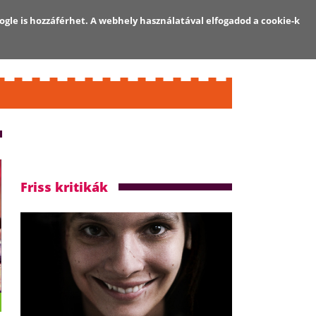
ogle is hozzáférhet. A webhely használatával elfogadod a cookie-k
Regisztráció
Bejelentkezés
Friss kritikák