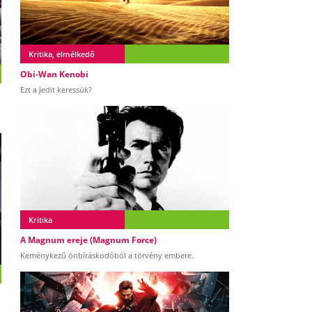
Kritika, elmélkedő
Obi-Wan Kenobi
Ezt a Jedit keressük?
Kritika
A Magnum ereje (Magnum Force)
Keménykezű önbíráskodóból a törvény embere.