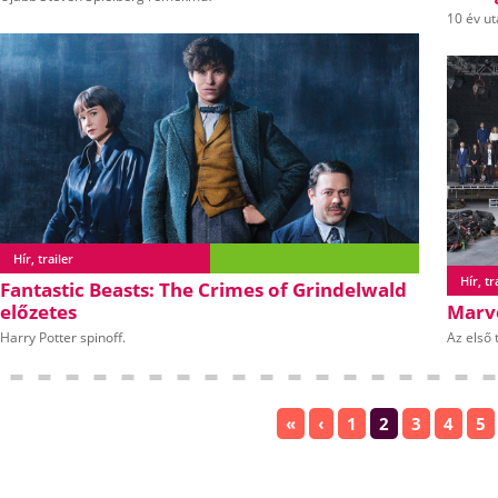
10 év ut
Hír, trailer
Hír, tr
Fantastic Beasts: The Crimes of Grindelwald
előzetes
Marve
Harry Potter spinoff.
Az első t
«
‹
1
2
3
4
5