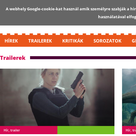
A webhely Google-cookie-kat használ amik személyre szabják a hird
használatával elfo
HÍREK
TRAILEREK
KRITIKÁK
SOROZATOK
G
Trailerek
Hír, trailer
Hír, tr