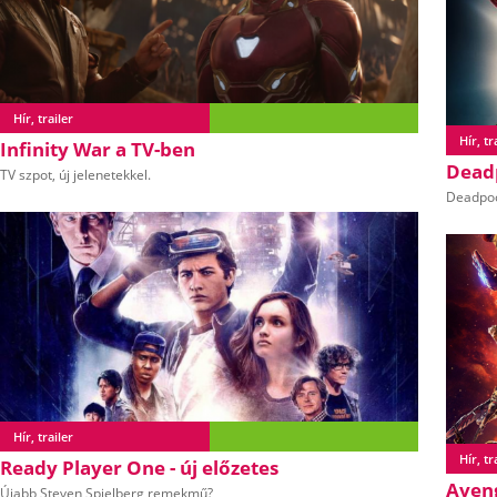
Hír, trailer
Hír, tr
Infinity War a TV-ben
Deadp
TV szpot, új jelenetekkel.
Deadpoo
Hír, trailer
Hír, tr
Ready Player One - új előzetes
Aveng
Újabb Steven Spielberg remekmű?