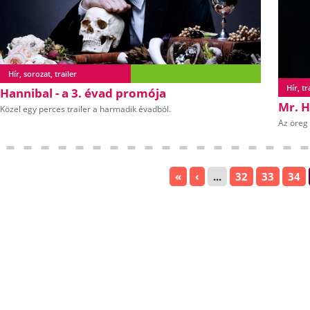
Hír, sorozat, trailer
Hír, tr
Hannibal - a 3. évad promója
Mr. H
Közel egy perces trailer a harmadik évadból.
Az öreg
«
‹
...
32
33
34