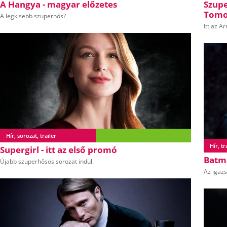
A Hangya - magyar előzetes
Szupe
Tomo
A legkisebb szuperhős?
Itt az A
Hír, sorozat, trailer
Hír, tr
Supergirl - itt az első promó
Batma
Újabb szuperhősös sorozat indul.
Az igazs