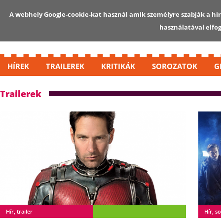
A webhely Google-cookie-kat használ amik személyre szabják a hird
használatával elfo
HÍREK
TRAILEREK
KRITIKÁK
SOROZATOK
G
Trailerek
Hír, trailer
Hír, so