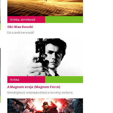
Kritika, elmélkedő
Obi-Wan Kenobi
Ezt a Jedit keressük?
Kritika
A Magnum ereje (Magnum Force)
Keménykezű önbíráskodóból a törvény embere.