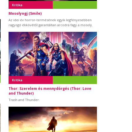
Kritika
Mosolyogj (Smile)
Az idei év horror-termésének egyik legfényesebben
ragyogó ékkövétől garantáltan arcodra fagy a mosoly.
Kritika
Thor: Szerelem és mennydörgés (Thor: Love
and Thunder)
Trash and Thunder.