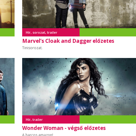
Hír, sorozat, trailer
Marvel’s Cloak and Dagger előzetes
Tinisorozat.
Hír, trailer
Wonder Woman - végső előzetes
A harcos amazon!