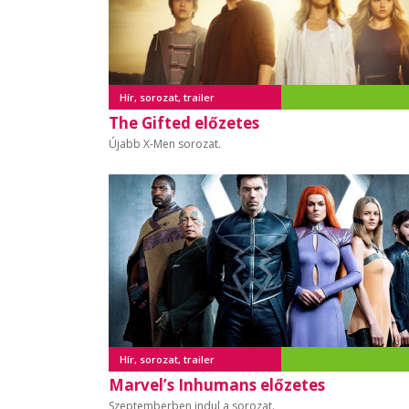
Hír, sorozat, trailer
The Gifted előzetes
Újabb X-Men sorozat.
Hír, sorozat, trailer
Marvel’s Inhumans előzetes
Szeptemberben indul a sorozat.