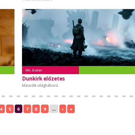
Hír, trailer
Dunkirk előzetes
Második világháború.
4
5
6
7
8
9
...
›
»