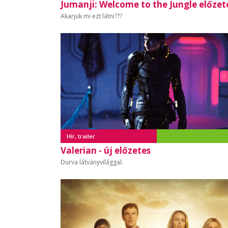
Jumanji: Welcome to the Jungle előzet
Akarjuk mi ezt látni???
Hír, trailer
Valerian - új előzetes
Durva látványvilággal.