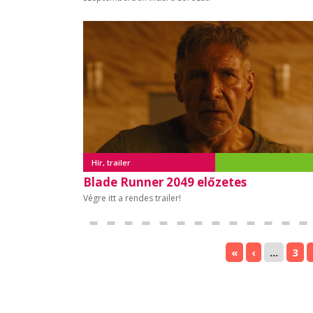
Hír, trailer
Blade Runner 2049 előzetes
Végre itt a rendes trailer!
«
‹
...
3