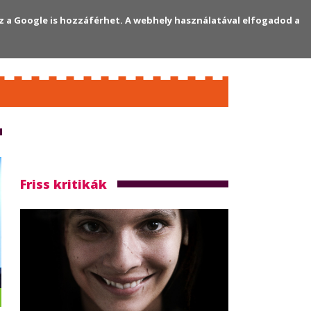
z a Google is hozzáférhet. A webhely használatával elfogadod a
Regisztráció
Bejelentkezés
Friss kritikák