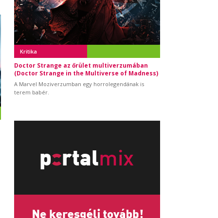
Kritika
Doctor Strange az őrület multiverzumában
(Doctor Strange in the Multiverse of Madness)
A Marvel Moziverzumban egy horrolegendának is
terem babér.