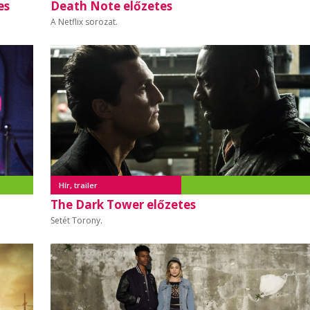
es
Death Note előzetes
A Netflix sorozat.
Hír, trailer
The Dark Tower előzetes
Setét Torony.