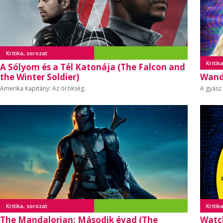
Kritika, sorozat
Kritik
A Sólyom és a Tél Katonája (The Falcon and
the Winter Soldier)
Wand
Amerika Kapitány: Az örökség.
A gyász 
Kritika, sorozat
Kritik
The Mandalorian: Második évad (The
Watc