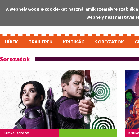
A webhely Google-cookie-kat használ amik személyre szabják a 
webhely használatával e
HÍREK
TRAILEREK
KRITIKÁK
SOROZATOK
G
Sorozatok
Kritika, sorozat
Kritik