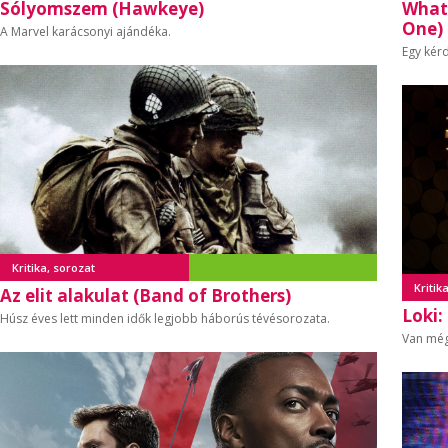
Sólyomszem (Hawkeye)
What 
One)
A Marvel karácsonyi ajándéka.
Egy kér
Kritika, sorozat
Kritik
Az elit alakulat (Band of Brothers)
Loki:
Húsz éves lett minden idők legjobb háborús tévésorozata.
Van még