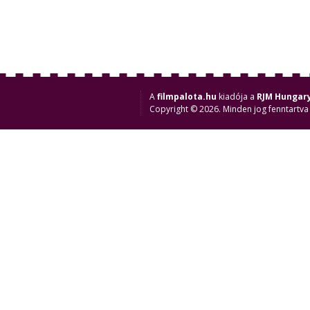
A
filmpalota.hu
kiadója a
RJM Hungary
Copyright © 2026. Minden jog fenntartva