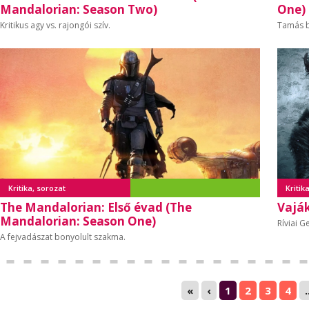
Mandalorian: Season Two)
One)
Kritikus agy vs. rajongói szív.
Tamás b
Kritika, sorozat
Kritik
The Mandalorian: Első évad (The
Vaják
Mandalorian: Season One)
Ríviai G
A fejvadászat bonyolult szakma.
«
‹
1
2
3
4
.