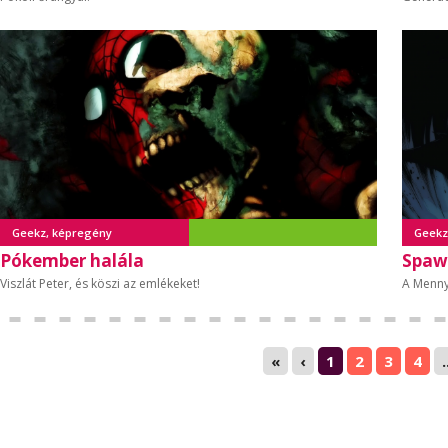
Geekz, képregény
Geekz
Pókember halála
Spaw
Viszlát Peter, és köszi az emlékeket!
A Menny
«
‹
1
2
3
4
.