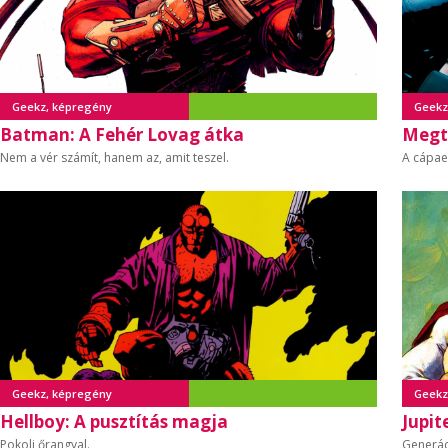
Geekz, képregény
Geekz
Batman: A Fehér Lovag átka
Megt
Nem a vér számít, hanem az, amit teszel.
A cápae
Geekz, képregény
Geekz
Hellboy: A pusztítás magja
Jupit
Pokoli őrangyal.
Generác