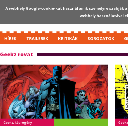
A webhely Google-cookie-kat használ amik személyre szabják a 
webhely használatával e
HÍREK
TRAILEREK
KRITIKÁK
SOROZATOK
G
Geekz rovat
Geekz, képregény
Geekz