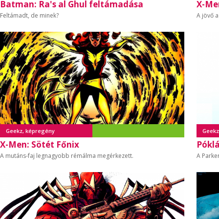
Batman: Ra's al Ghul feltámadása
X-Men
Feltámadt, de minek?
A jövő a
Geekz, képregény
Geekz
X-Men: Sötét Főnix
Pókl
A mutáns-faj legnagyobb rémálma megérkezett.
A Parke