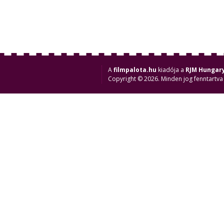
A
filmpalota.hu
kiadója a
RJM Hungary
Copyright © 2026. Minden jog fenntartva