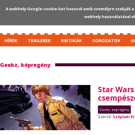
A webhely Google-cookie-kat használ amik személyre szabják a 
webhely használatával e
HÍREK
TRAILEREK
KRITIKÁK
SOROZATOK
G
Geekz, képregény
Star Wars
csempész
Geekz, képregény
Szerző:
Széplaki Er