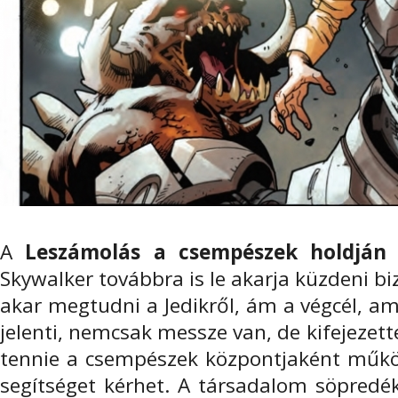
A
Leszámolás a csempészek holdjá
Skywalker továbbra is le akarja küzdeni b
akar megtudni a Jedikről, ám a végcél, a
jelenti, nemcsak messze van, de kifejezette
tennie a csempészek központjaként műk
segítséget kérhet. A társadalom söpredék