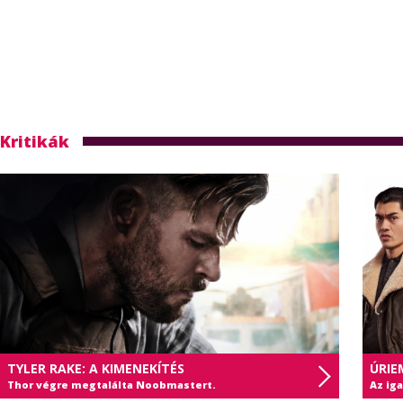
Kritikák
TYLER RAKE: A KIMENEKÍTÉS
ÚRIE
Thor végre megtalálta Noobmastert.
Az ig