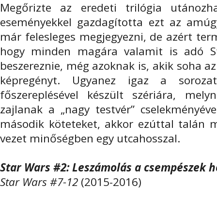
Megőrizte az eredeti trilógia utánozha
eseményekkel gazdagította ezt az amúgy
már felesleges megjegyezni, de azért ter
hogy minden magára valamit is adó St
beszereznie, még azoknak is, akik soha a
képregényt. Ugyanez igaz a soroza
főszereplésével készült szériára, me
zajlanak a „nagy testvér” cselekményéve
második köteteket, akkor ezúttal talán 
vezet minőségben egy utcahosszal.
Star Wars #2: Leszámolás a csempészek 
Star Wars #7-12
(2015-2016)