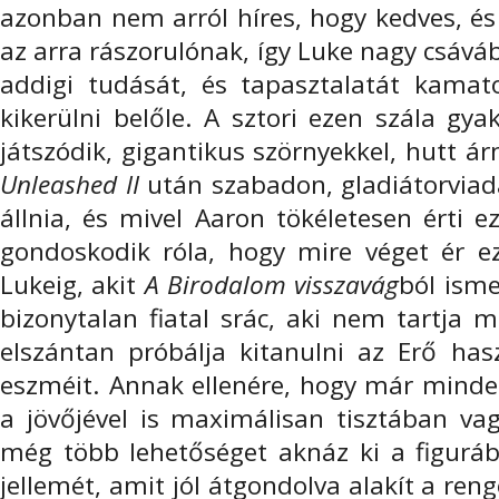
azonban nem arról híres, hogy kedves, és
az arra rászorulónak, így Luke nagy csáv
addigi tudását, és tapasztalatát kamato
kikerülni belőle. A sztori ezen szála gya
játszódik, gigantikus szörnyekkel, hutt 
Unleashed II
után szabadon, gladiátorviada
állnia, és mivel Aaron tökéletesen érti 
gondoskodik róla, hogy mire véget ér ez
Lukeig, akit
A Birodalom visszavág
ból isme
bizonytalan fiatal srác, aki nem tartja 
elszántan próbálja kitanulni az Erő has
eszméit. Annak ellenére, hogy már minden
a jövőjével is maximálisan tisztában va
még több lehetőséget aknáz ki a figurábó
jellemét, amit jól átgondolva alakít a re