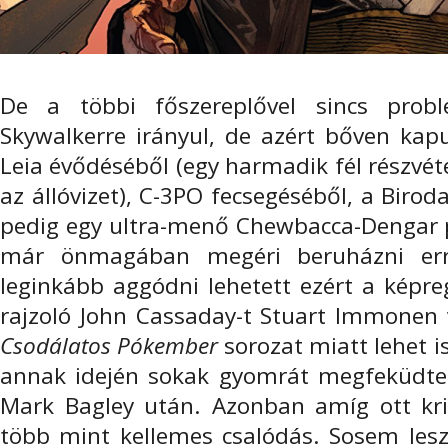
De a többi főszereplővel sincs prob
Skywalkerre irányul, de azért bőven kap
Leia évődéséből (egy harmadik fél részvét
az állóvizet), C-3PO fecsegéséből, a Biro
pedig egy ultra-menő Chewbacca-Dengar 
már önmagában megéri beruházni erre
leginkább aggódni lehetett ezért a képre
rajzoló John Cassaday-t Stuart Immonen v
Csodálatos Pókember
sorozat miatt lehet i
annak idején sokak gyomrát megfeküdte a
Mark Bagley után. Azonban amíg ott krit
több mint kellemes csalódás. Sosem lesz