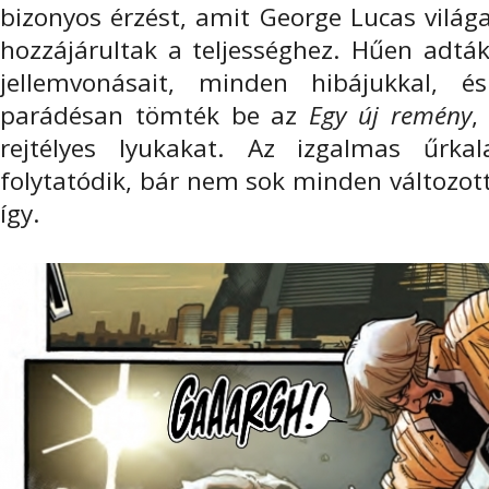
bizonyos érzést, amit George Lucas világa
hozzájárultak a teljességhez. Hűen adták
jellemvonásait, minden hibájukkal, é
parádésan tömték be az
Egy új remény
,
rejtélyes lyukakat. Az izgalmas űrk
folytatódik, bár nem sok minden változott
így.