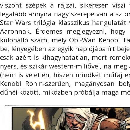
viszont szépek a rajzai, sikeresen visz
legalább annyira nagy szerepe van a szto
Star Wars trilógia klasszikus hangulatát
Aaronnak. Érdemes megjegyezni, hogy a
különálló szám, mely Obi-Wan Kenobi Ta
be, lényegében az egyik naplójába írt bej
csak azért is kihagyhatatlan, mert remekü
nyers, és szikár western-miliővel, na meg
(nem is véletlen, hiszen mindkét műfaj er
Kenobi Ronin-szerűen, magányosan boly
dűnéi között, miközben próbálja maga mö