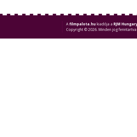
A
filmpalota.hu
kiadója a
RJM Hungary
Copyright © 2026. Minden jog fenntartva