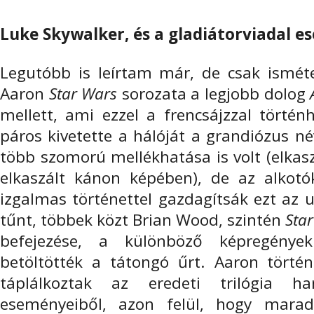
Luke Skywalker, és a gladiátorviadal es
Legutóbb is leírtam már, de csak ismé
Aaron
Star Wars
sorozata a legjobb dolog
mellett, ami ezzel a frencsájzzal történ
páros kivetette a hálóját a grandiózus n
több szomorú mellékhatása is volt (elkas
elkaszált kánon képében), de az alkotók
izgalmas történettel gazdagítsák ezt az 
tűnt, többek közt Brian Wood, szintén
Sta
befejezése, a különböző képregények
betöltötték a tátongó űrt. Aaron tört
táplálkoztak az eredeti trilógia han
eseményeiből, azon felül, hogy marad