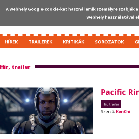
A webhely Google-cookie-kat használ amik személyre szabják a 
webhely használatával e
HÍREK
TRAILEREK
KRITIKÁK
SOROZATOK
G
Hír, trailer
Pacific Ri
Hír, trailer
Szerző:
KenChi