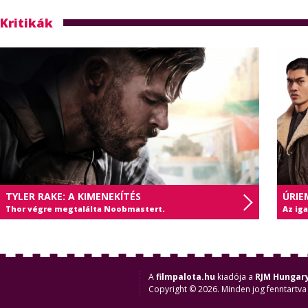
Kritikák
TYLER RAKE: A KIMENEKÍTÉS
ÚRIE
Thor végre megtalálta Noobmastert.
Az ig
A
filmpalota.hu
kiadója a
RJM Hungary
Copyright © 2026. Minden jog fenntartva