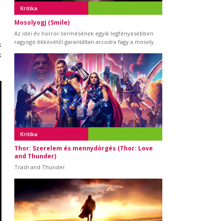
Kritika
Mosolyogj (Smile)
Az idei év horror-termésének egyik legfényesebben
ragyogó ékkövétől garantáltan arcodra fagy a mosoly.
k
k
Kritika
Thor: Szerelem és mennydörgés (Thor: Love
and Thunder)
Trash and Thunder.