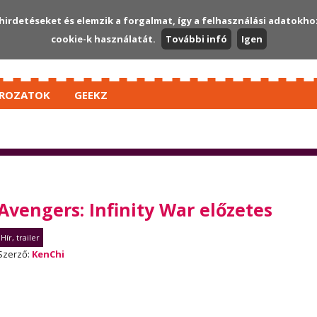
hirdetéseket és elemzik a forgalmat, így a felhasználási adatokho
cookie-k használatát.
További infó
Igen
ROZATOK
GEEKZ
Avengers: Infinity War előzetes
Hír, trailer
Szerző:
KenChi