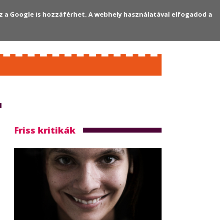
z a Google is hozzáférhet. A webhely használatával elfogadod a
Regisztráció
Bejelentkezés
Friss kritikák