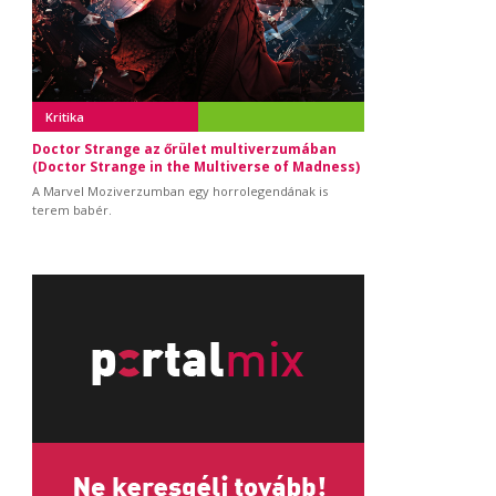
Kritika
Doctor Strange az őrület multiverzumában
(Doctor Strange in the Multiverse of Madness)
A Marvel Moziverzumban egy horrolegendának is
terem babér.