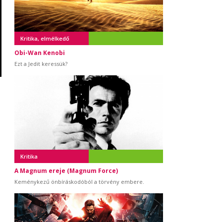
Kritika, elmélkedő
Obi-Wan Kenobi
Ezt a Jedit keressük?
Kritika
A Magnum ereje (Magnum Force)
Keménykezű önbíráskodóból a törvény embere.