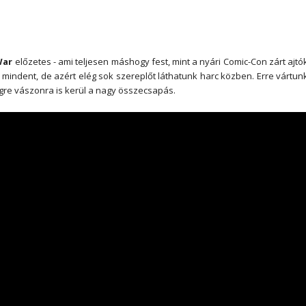
 War
előzetes - ami teljesen máshogy fest, mint a nyári Comic-Con zárt ajtó
 mindent, de azért elég sok szereplőt láthatunk harc közben. Erre vártun
gre vászonra is kerül a nagy összecsapás.