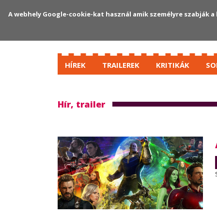
A webhely Google-cookie-kat használ amik személyre szabják a 
HÍREK
TRAILEREK
KRITIKÁK
SO
Hír, trailer