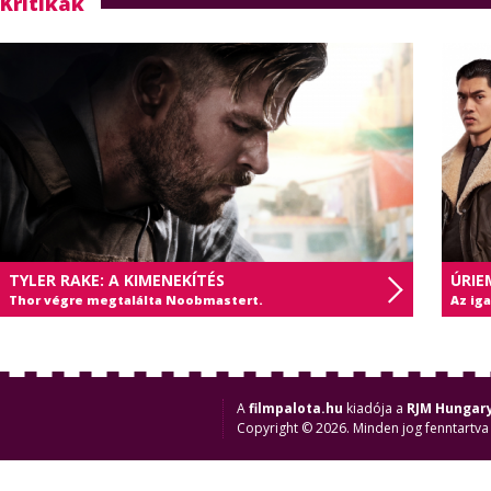
Kritikák
TYLER RAKE: A KIMENEKÍTÉS
ÚRIE
Thor végre megtalálta Noobmastert.
Az ig
A
filmpalota.hu
kiadója a
RJM Hungary
Copyright © 2026. Minden jog fenntartva