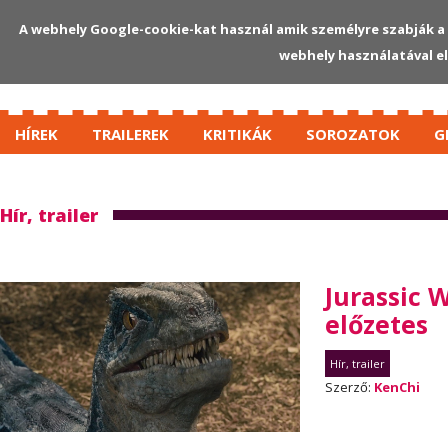
A webhely Google-cookie-kat használ amik személyre szabják a 
webhely használatával e
HÍREK
TRAILEREK
KRITIKÁK
SOROZATOK
G
Hír, trailer
Jurassic 
előzetes
Hír, trailer
Szerző:
KenChi