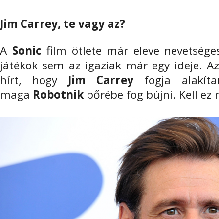
Jim Carrey, te vagy az?
A
Sonic
film ötlete már eleve nevetsége
játékok sem az igaziak már egy ideje. A
hírt, hogy
Jim Carrey
fogja alakíta
maga
Robotnik
bőrébe fog bújni. Kell ez