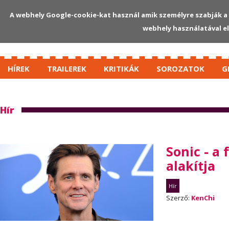
A webhely Google-cookie-kat használ amik személyre szabják a 
webhely használatával e
HÍREK
TRAILEREK
KRITIKÁK
SOROZATOK
G
Hír
Sonic - a
alakítja
Hír
Szerző:
KenChi