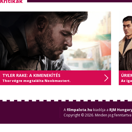
Kritikák
TYLER RAKE: A KIMENEKÍTÉS
ÚRIE
Thor végre megtalálta Noobmastert.
Az ig
A
filmpalota.hu
kiadója a
RJM Hungary
Copyright © 2026. Minden jog fenntartva