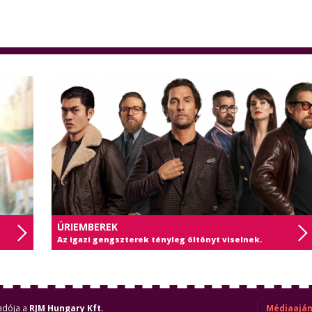
ÚRIEMBEREK
Az igazi gengszterek tényleg öltönyt viselnek.
adója a
RJM Hungary Kft.
Médiaaján