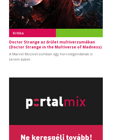
Kritika
Doctor Strange az őrület multiverzumában
(Doctor Strange in the Multiverse of Madness)
A Marvel Moziverzumban egy horrolegendának is
terem babér.