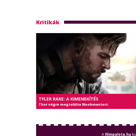
Kritikák
TYLER RAKE: A KIMENEKÍTÉS
Thor végre megtalálta Noobmastert.
A
filmpalota.hu
ki