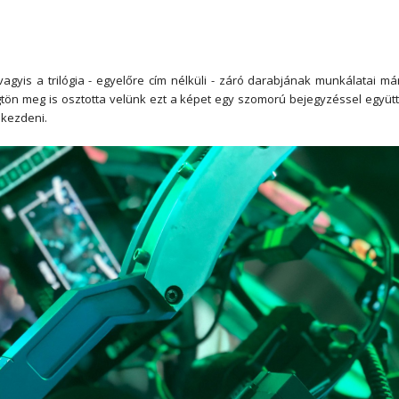
agyis a trilógia - egyelőre cím nélküli - záró darabjának munkálatai má
ögtön meg is osztotta velünk ezt a képet egy szomorú bejegyzéssel együtt
kezdeni.