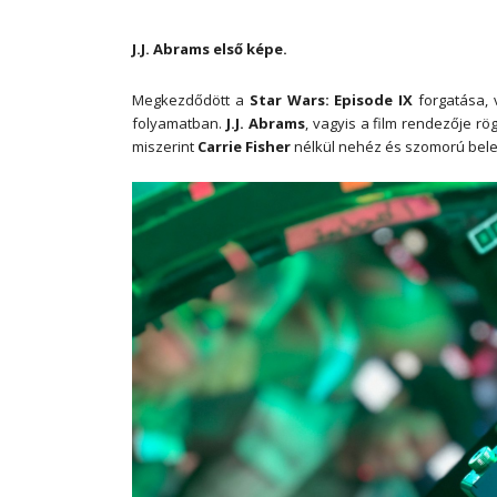
J.J. Abrams első képe.
Megkezdődött a
Star Wars: Episode IX
forgatása, v
folyamatban.
J.J. Abrams
, vagyis a film rendezője r
miszerint
Carrie Fisher
nélkül nehéz és szomorú bele