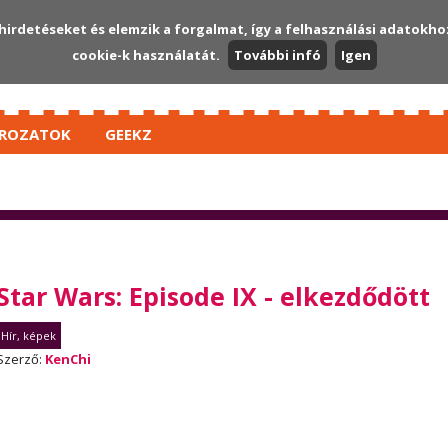
hirdetéseket és elemzik a forgalmat, így a felhasználási adatokho
cookie-k használatát.
További infó
Igen
ROZATOK
GEEKZ
Star Wars: Episode IX - elkezdődött
Hír, képek
Szerző:
KenChi