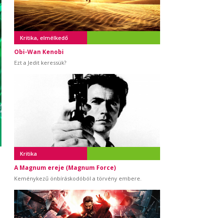
Kritika, elmélkedő
Obi-Wan Kenobi
Ezt a Jedit keressük?
Kritika
A Magnum ereje (Magnum Force)
Keménykezű önbíráskodóból a törvény embere.