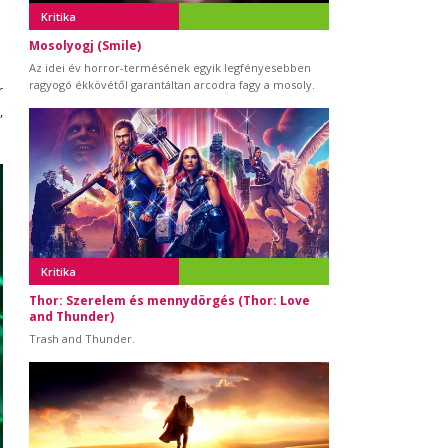
Kritika
Mosolyogj (Smile)
Az idei év horror-termésének egyik legfényesebben
ragyogó ékkövétől garantáltan arcodra fagy a mosoly.
r
,
Kritika
Thor: Szerelem és mennydörgés (Thor: Love
and Thunder)
Trash and Thunder.