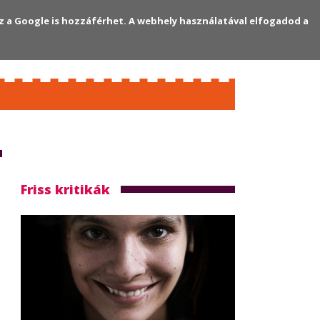
z a Google is hozzáférhet. A webhely használatával elfogadod a
Regisztráció
Bejelentkezés
Friss kritikák