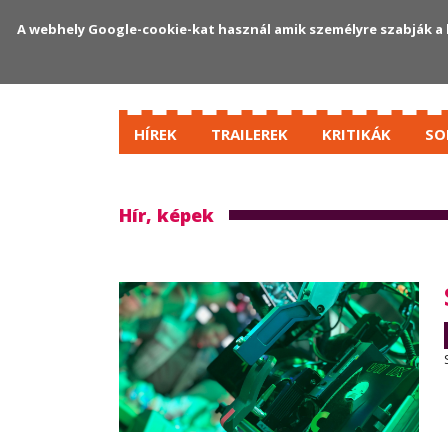
A webhely Google-cookie-kat használ amik személyre szabják a 
HÍREK
TRAILEREK
KRITIKÁK
SO
Hír, képek