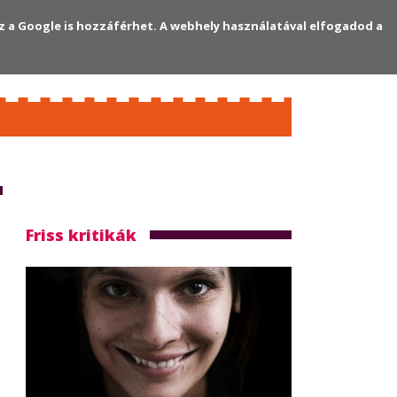
z a Google is hozzáférhet. A webhely használatával elfogadod a
Regisztráció
Bejelentkezés
Friss kritikák