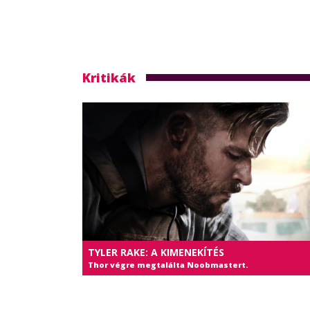
Kritikák
TYLER RAKE: A KIMENEKÍTÉS
Thor végre megtalálta Noobmastert.