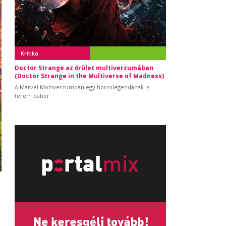
Kritika
Doctor Strange az őrület multiverzumában
(Doctor Strange in the Multiverse of Madness)
A Marvel Moziverzumban egy horrolegendának is
terem babér.