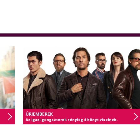
ÚRIEMBEREK
Az igazi gengszterek tényleg öltönyt viselnek.