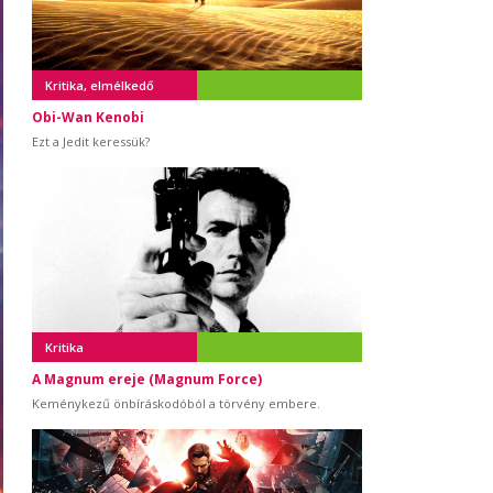
Kritika, elmélkedő
Obi-Wan Kenobi
Ezt a Jedit keressük?
Kritika
A Magnum ereje (Magnum Force)
Keménykezű önbíráskodóból a törvény embere.