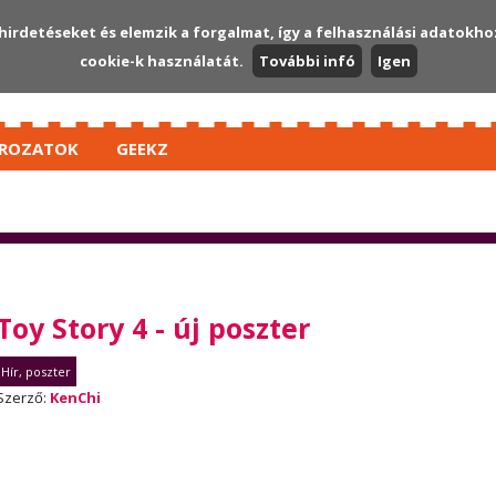
hirdetéseket és elemzik a forgalmat, így a felhasználási adatokho
cookie-k használatát.
További infó
Igen
ROZATOK
GEEKZ
Toy Story 4 - új poszter
Hír, poszter
Szerző:
KenChi