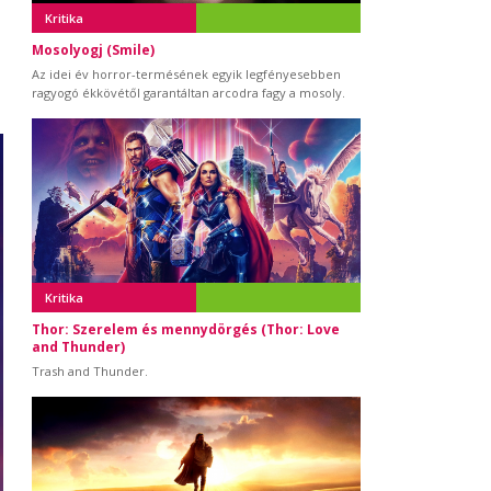
Kritika
Mosolyogj (Smile)
Az idei év horror-termésének egyik legfényesebben
ragyogó ékkövétől garantáltan arcodra fagy a mosoly.
.
Kritika
Thor: Szerelem és mennydörgés (Thor: Love
and Thunder)
Trash and Thunder.