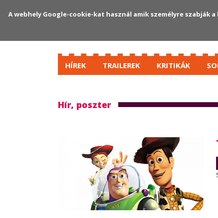
A webhely Google-cookie-kat használ amik személyre szabják a 
HÍREK
TRAILEREK
KRITIKÁK
SO
Hír, poszter