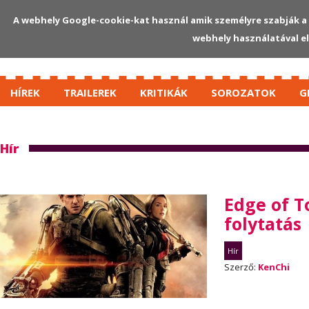
A webhely Google-cookie-kat használ amik személyre szabják a 
webhely használatával e
HÍREK
TRAILEREK
KRITIKÁK
SOROZATOK
G
Hír
Edge of T
folytatás
Hír
Szerző:
KenChi