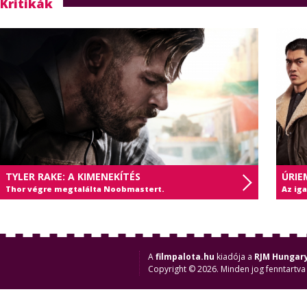
Kritikák
TYLER RAKE: A KIMENEKÍTÉS
ÚRIE
Thor végre megtalálta Noobmastert.
Az ig
A
filmpalota.hu
kiadója a
RJM Hungary
Copyright © 2026. Minden jog fenntartva