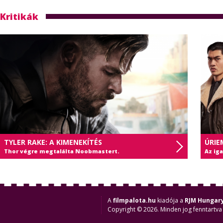
Kritikák
TYLER RAKE: A KIMENEKÍTÉS
ÚRIE
Thor végre megtalálta Noobmastert.
Az ig
A
filmpalota.hu
kiadója a
RJM Hungary
Copyright © 2026. Minden jog fenntartva