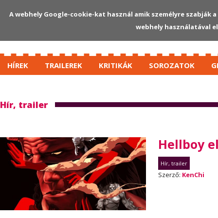
A webhely Google-cookie-kat használ amik személyre szabják a 
webhely használatával e
HÍREK
TRAILEREK
KRITIKÁK
SOROZATOK
G
Hír, trailer
Hellboy e
Hír, trailer
Szerző:
KenChi