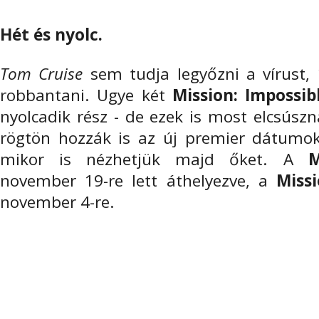
Hét és nyolc.
Tom Cruise
sem tudja legyőzni a vírust,
robbantani. Ugye két
Mission: Impossib
nyolcadik rész - de ezek is most elcsúszn
rögtön hozzák is az új premier dátumoka
mikor is nézhetjük majd őket. A
M
november 19-re lett áthelyezve, a
Missi
november 4-re.