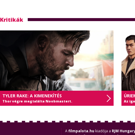
Kritikák
TYLER RAKE: A KIMENEKÍTÉS
ÚRIE
Thor végre megtalálta Noobmastert.
Az ig
A
filmpalota.hu
kiadója a
RJM Hungary