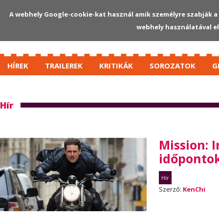
A webhely Google-cookie-kat használ amik személyre szabják a 
webhely használatával e
HÍREK
TRAILEREK
KRITIKÁK
SOROZATOK
G
Hír
Mission: I
időponto
Hír
Szerző:
KenChi