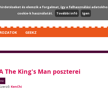
hirdetéseket és elemzik a forgalmat, így a felhasználási adatokho
cookie-k használatát.
További infó
Igen
ROZATOK
GEEKZ
A The King's Man poszterei
Hír
Szerző:
KenChi