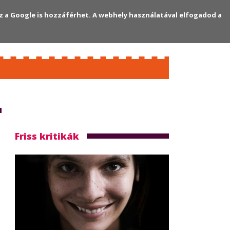
z a Google is hozzáférhet. A webhely használatával elfogadod a
Regisztráció
Bejelentkezés
Friss kritikák