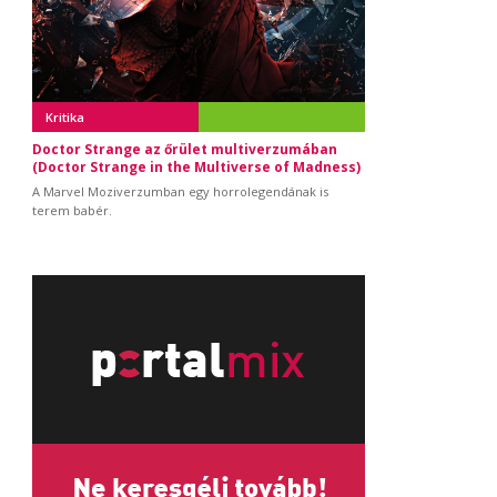
Kritika
Doctor Strange az őrület multiverzumában
(Doctor Strange in the Multiverse of Madness)
A Marvel Moziverzumban egy horrolegendának is
terem babér.