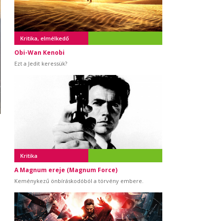
Kritika, elmélkedő
Obi-Wan Kenobi
Ezt a Jedit keressük?
Kritika
A Magnum ereje (Magnum Force)
Keménykezű önbíráskodóból a törvény embere.