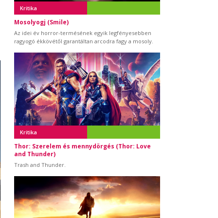
Kritika
Mosolyogj (Smile)
Az idei év horror-termésének egyik legfényesebben
ragyogó ékkövétől garantáltan arcodra fagy a mosoly.
Kritika
Thor: Szerelem és mennydörgés (Thor: Love
and Thunder)
Trash and Thunder.