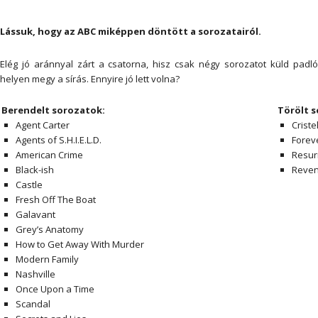
Lássuk, hogy az ABC miképpen döntött a sorozatairól.
Elég jó aránnyal zárt a csatorna, hisz csak négy sorozatot küld padló
helyen megy a sírás. Ennyire jó lett volna?
Berendelt sorozatok:
Törölt 
Agent Carter
Criste
Agents of S.H.I.E.L.D.
Forev
American Crime
Resur
Black-ish
Reve
Castle
Fresh Off The Boat
Galavant
Grey’s Anatomy
How to Get Away With Murder
Modern Family
Nashville
Once Upon a Time
Scandal