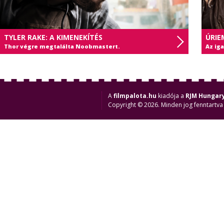
TYLER RAKE: A KIMENEKÍTÉS
ÚRIE
Thor végre megtalálta Noobmastert.
Az ig
A
filmpalota.hu
kiadója a
RJM Hungary
Copyright © 2026. Minden jog fenntartva