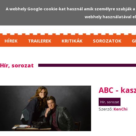
A webhely Google-cookie-kat használ amik személyre szabják a 
webhely használatával e
HÍREK
TRAILEREK
KRITIKÁK
SOROZATOK
G
Hír, sorozat
ABC - kas
Hír, sorozat
Szerző:
KenChi