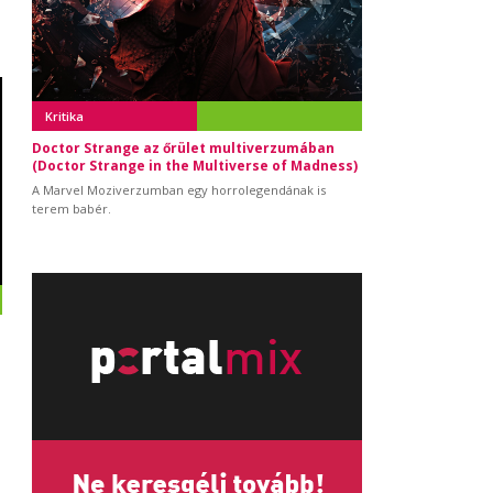
Kritika
Doctor Strange az őrület multiverzumában
(Doctor Strange in the Multiverse of Madness)
A Marvel Moziverzumban egy horrolegendának is
terem babér.