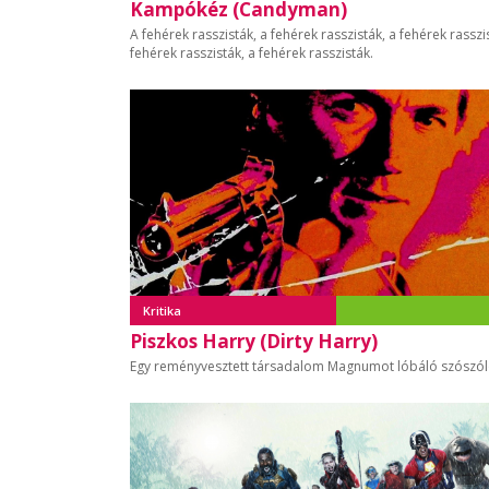
Kampókéz (Candyman)
A fehérek rasszisták, a fehérek rasszisták, a fehérek rasszi
fehérek rasszisták, a fehérek rasszisták.
Kritika
Piszkos Harry (Dirty Harry)
Egy reményvesztett társadalom Magnumot lóbáló szószól