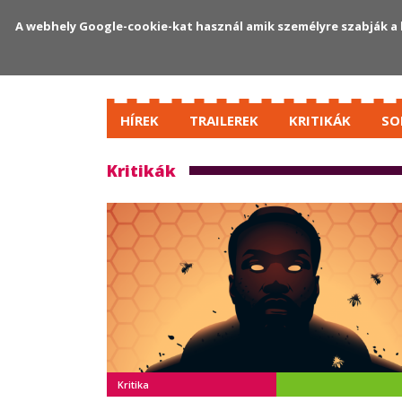
A webhely Google-cookie-kat használ amik személyre szabják a 
HÍREK
TRAILEREK
KRITIKÁK
SO
Kritikák
Kritika