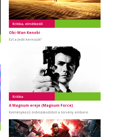
Kritika, elmélkedő
Obi-Wan Kenobi
Ezt a Jedit keressük?
Kritika
A Magnum ereje (Magnum Force)
Keménykezű önbíráskodóból a törvény embere.