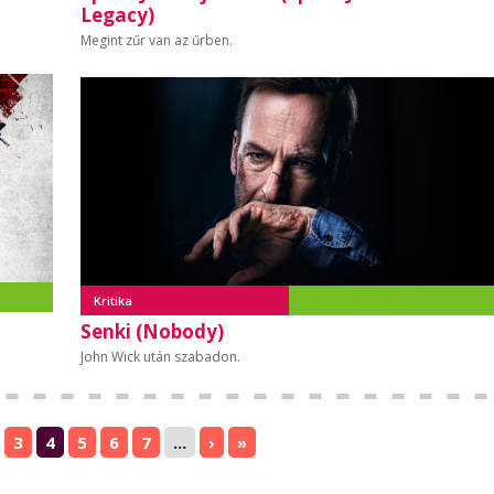
Legacy)
Megint zűr van az űrben.
Kritika
Senki (Nobody)
John Wick után szabadon.
3
4
5
6
7
...
›
»