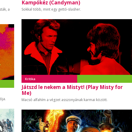
Kampókéz (Candyman)
sták, a
Sokkal több, mint egy gettó-slasher.
Kritika
Játszd le nekem a Mistyt! (Play Misty for
Me)
ója.
Macsó alfahím a végzet asszonyának karmai között.