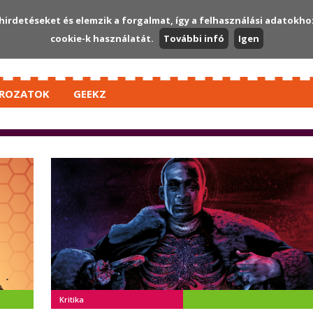
hirdetéseket és elemzik a forgalmat, így a felhasználási adatokho
cookie-k használatát.
További infó
Igen
ROZATOK
GEEKZ
Kritika