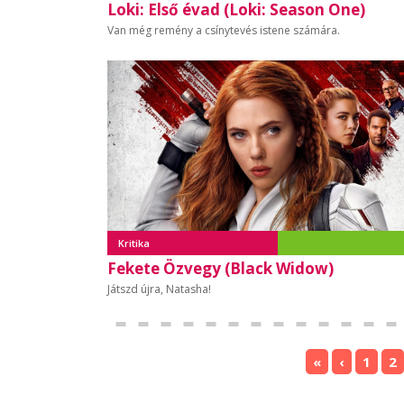
Loki: Első évad (Loki: Season One)
Van még remény a csínytevés istene számára.
Kritika
Fekete Özvegy (Black Widow)
Játszd újra, Natasha!
«
‹
1
2