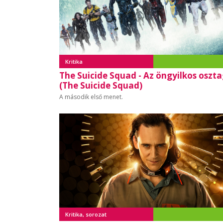
Kritika
The Suicide Squad - Az öngyilkos oszt
(The Suicide Squad)
A második első menet.
Kritika, sorozat