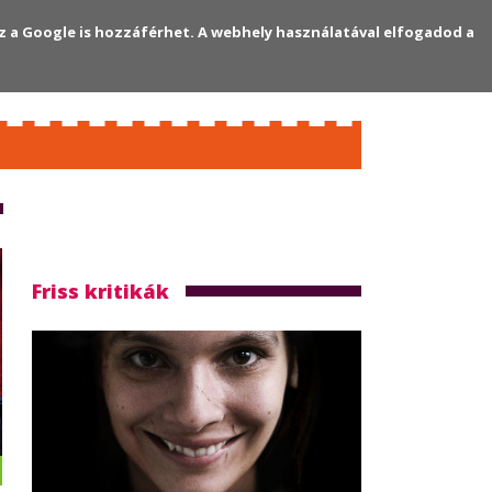
z a Google is hozzáférhet. A webhely használatával elfogadod a
Regisztráció
Bejelentkezés
Friss kritikák