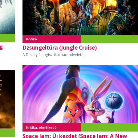
Kritika
ag
Dzsungeltúra (Jungle Cruise)
A Disney új logisztikai hadművelete.
Kritika, elmélkedő
Space Jam: Új kezdet (Space Jam: A New