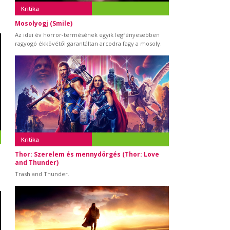
Kritika
Mosolyogj (Smile)
Az idei év horror-termésének egyik legfényesebben
ragyogó ékkövétől garantáltan arcodra fagy a mosoly.
Kritika
Thor: Szerelem és mennydörgés (Thor: Love
and Thunder)
Trash and Thunder.