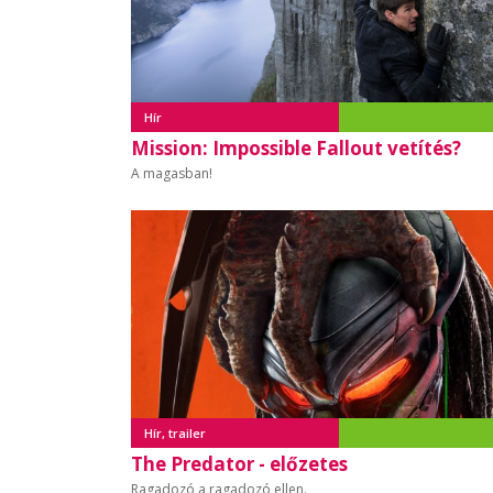
Hír
Mission: Impossible Fallout vetítés?
A magasban!
Hír, trailer
The Predator - előzetes
Ragadozó a ragadozó ellen.