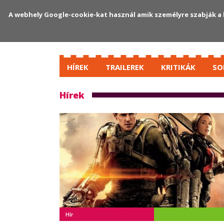
A webhely Google-cookie-kat használ amik személyre szabják a 
HÍREK
TRAILEREK
KRITIKÁK
SO
Hírek
Hír