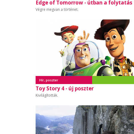
Edge of Tomorrow - útban a folytatás
Végre megvan a történet.
Hír, poszter
Toy Story 4 - új poszter
Kivilágították.