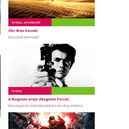
Kritika, elmélkedő
Obi-Wan Kenobi
Ezt a Jedit keressük?
Kritika
A Magnum ereje (Magnum Force)
Keménykezű önbíráskodóból a törvény embere.