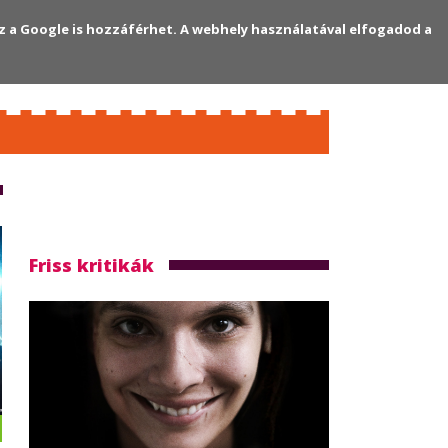
z a Google is hozzáférhet. A webhely használatával elfogadod a
Regisztráció
Bejelentkezés
Friss kritikák