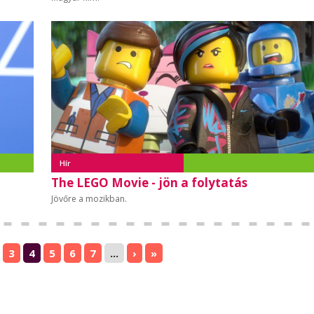
Hír
The LEGO Movie - jön a folytatás
Jövőre a mozikban.
3
4
5
6
7
...
›
»