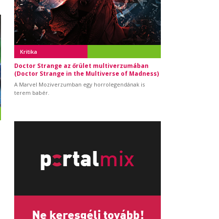
Kritika
Doctor Strange az őrület multiverzumában
(Doctor Strange in the Multiverse of Madness)
A Marvel Moziverzumban egy horrolegendának is
terem babér.