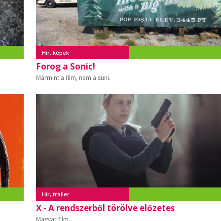
Hír, képek
Forog a Sonic!
Mármint a film, nem a süni.
Hír, trailer
X - A rendszerből törölve előzetes
Magyar film.