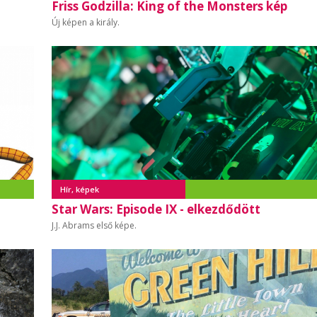
Friss Godzilla: King of the Monsters kép
Új képen a király.
Hír, képek
Star Wars: Episode IX - elkezdődött
J.J. Abrams első képe.