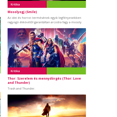
Kritika
Mosolyogj (Smile)
Az idei év horror-termésének egyik legfényesebben
ragyogó ékkövétől garantáltan arcodra fagy a mosoly.
Kritika
Thor: Szerelem és mennydörgés (Thor: Love
and Thunder)
Trash and Thunder.