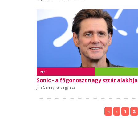
Hír
Sonic - a főgonoszt nagy sztár alakítja
Jim Carrey, te vagy az?
«
‹
1
2