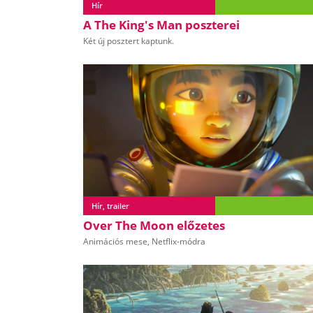
Hír
A The King's Man poszterei
Két új posztert kaptunk.
Hír, trailer
Over The Moon előzetes
Animációs mese, Netflix-módra