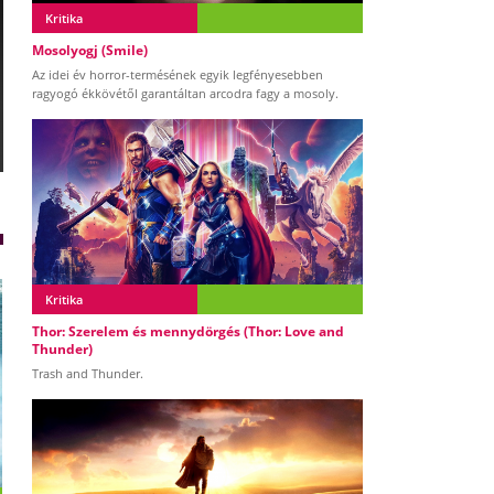
Kritika
Mosolyogj (Smile)
Az idei év horror-termésének egyik legfényesebben
ragyogó ékkövétől garantáltan arcodra fagy a mosoly.
Kritika
Thor: Szerelem és mennydörgés (Thor: Love and
Thunder)
Trash and Thunder.