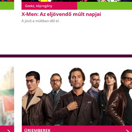
Geekz, képregény
X-Men: Az eljövendő múlt napjai
A jövő a múltban dől el.
ÚRIEMBEREK