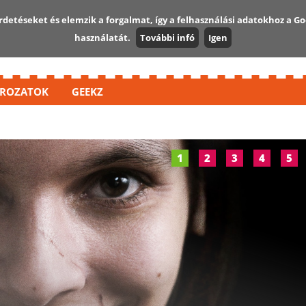
detéseket és elemzik a forgalmat, így a felhasználási adatokhoz a Go
használatát.
További infó
Igen
ROZATOK
GEEKZ
1
2
3
4
5