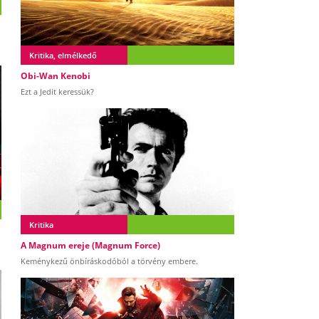
Kritika, elmélkedő
Obi-Wan Kenobi
Ezt a Jedit keressük?
Kritika
A Magnum ereje (Magnum Force)
Keménykezű önbíráskodóból a törvény embere.