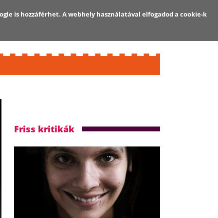
ogle is hozzáférhet. A webhely használatával elfogadod a cookie-k
Regisztráció
Bejelentkezés
Friss kritikák