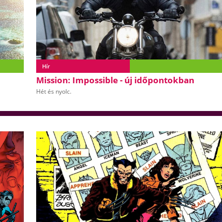
Hír
Mission: Impossible - új időpontokban
Hét és nyolc.