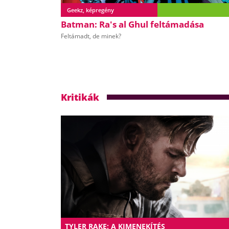
Geekz, képregény
Batman: Ra's al Ghul feltámadása
Feltámadt, de minek?
Kritikák
TYLER RAKE: A KIMENEKÍTÉS