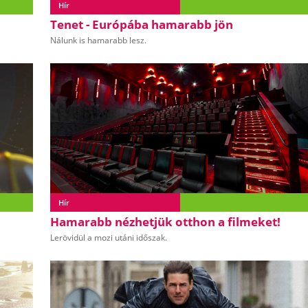
Hír
Tenet - Európába hamarabb jön
Nálunk is hamarabb lesz.
Hír
Hamarabb nézhetjük otthon a filmeket!
Lerövidül a mozi utáni időszak.