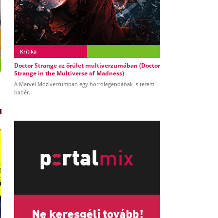
Kritika
Doctor Strange az őrület multiverzumában (Doctor
Strange in the Multiverse of Madness)
A Marvel Moziverzumban egy horrolegendának is terem
babér.