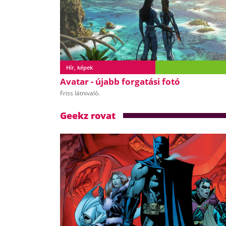
Hír, képek
Avatar - újabb forgatási fotó
Friss látnivaló.
Geekz rovat