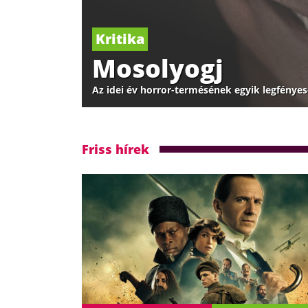
Kritika
Mosolyogj
Az idei év horror-termésének egyik legfénye
Friss hírek